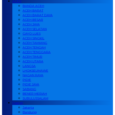
ACEH
BANDA ACEH
ACEH BARAT
ACEH BARAT DAYA
ACEH BESAR
ACEH JAYA
ACEH SELATAN
GAYO LUES
ACEH SINGKIL
ACEH TAMIANG
ACEH TENGAH
ACEH TENGGARA
ACEH TIMUR
ACEH UTARA
LANGSA
LHOKSEUMAWE
NAGAN RAYA
PIDIE
PIDIE JAYA
SABANG
BENER MERIAH
SUBULUSSALAM
Daerah
Jakarta
Bandung