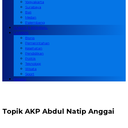
Yogyakarta
Surabaya
Bali
Medan
Palembang
HUKUM & KRIMINAL
LAINNYA
Bisnis
Pemerintahan
Kesehatan
Pendidikan
Politik
Teknologi
Wisata
Sport
Redaksi
Topik
AKP Abdul Natip Anggai