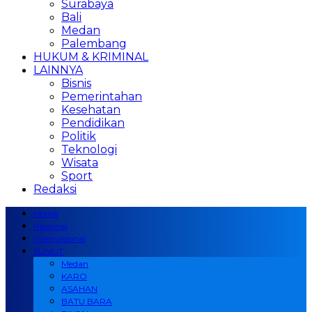
Surabaya
Bali
Medan
Palembang
HUKUM & KRIMINAL
LAINNYA
Bisnis
Pemerintahan
Kesehatan
Pendidikan
Politik
Teknologi
Wisata
Sport
Redaksi
Home
Nasional
Internasional
SUMUT
Medan
KARO
ASAHAN
BATU BARA