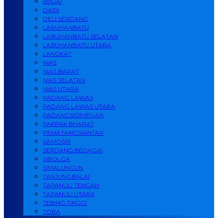
BINJAI
DAIRI
DELI SERDANG
LABUHANBATU
LABUHANBATU SELATAN
LABUHANBATU UTARA
LANGKAT
NIAS
NIAS BARAT
NIAS SELATAN
NIAS UTARA
PADANG LAWAS
PADANG LAWAS UTARA
PADANGSIDIMPUAN
PAKPAK BHARAT
PEMATANGSIANTAR
SAMOSIR
SERDANG BEDAGAI
SIBOLGA
SIMALUNGUN
TANJUNGBALAI
TAPANULI TENGAH
TAPANULI UTARA
TEBING TINGGI
TOBA