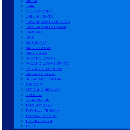
BINJAI
DAIRI
DELI SERDANG
LABUHANBATU
LABUHANBATU SELATAN
LABUHANBATU UTARA
LANGKAT
NIAS
NIAS BARAT
NIAS SELATAN
NIAS UTARA
PADANG LAWAS
PADANG LAWAS UTARA
PADANGSIDIMPUAN
PAKPAK BHARAT
PEMATANGSIANTAR
SAMOSIR
SERDANG BEDAGAI
SIBOLGA
SIMALUNGUN
TANJUNGBALAI
TAPANULI TENGAH
TAPANULI UTARA
TEBING TINGGI
TOBA