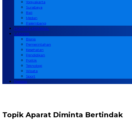
Yogyakarta
Surabaya
Bali
Medan
Palembang
HUKUM & KRIMINAL
LAINNYA
Bisnis
Pemerintahan
Kesehatan
Pendidikan
Politik
Teknologi
Wisata
Sport
Redaksi
Topik
Aparat Diminta Bertindak