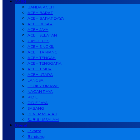
ACEH
BANDA ACEH
ACEH BARAT
ACEH BARAT DAYA
ACEH BESAR
ACEH JAYA
ACEH SELATAN
GAYO LUES
ACEH SINGKIL
ACEH TAMIANG
ACEH TENGAH
ACEH TENGGARA
ACEH TIMUR
ACEH UTARA
LANGSA
LHOKSEUMAWE
NAGAN RAYA
PIDIE
PIDIE JAYA
SABANG
BENER MERIAH
SUBULUSSALAM
Daerah
Jakarta
Bandung