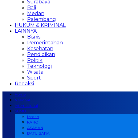
Surabaya
Bali
Medan
Palembang
HUKUM & KRIMINAL
LAINNYA
Bisnis
Pemerintahan
Kesehatan
Pendidikan
Politik
Teknologi
Wisata
Sport
Redaksi
Home
Nasional
Internasional
SUMUT
Medan
KARO
ASAHAN
BATU BARA