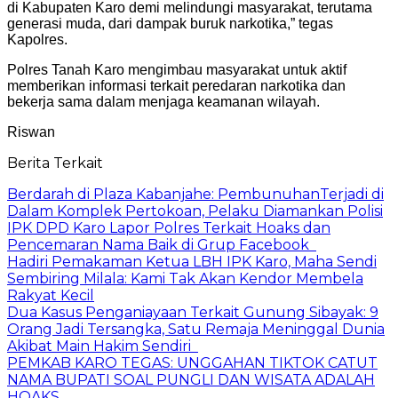
di Kabupaten Karo demi melindungi masyarakat, terutama
generasi muda, dari dampak buruk narkotika,” tegas
Kapolres.
Polres Tanah Karo mengimbau masyarakat untuk aktif
memberikan informasi terkait peredaran narkotika dan
bekerja sama dalam menjaga keamanan wilayah.
Riswan
Berita Terkait
Berdarah di Plaza Kabanjahe: PembunuhanTerjadi di
Dalam Komplek Pertokoan, Pelaku Diamankan Polisi
IPK DPD Karo Lapor Polres Terkait Hoaks dan
Pencemaran Nama Baik di Grup Facebook
Hadiri Pemakaman Ketua LBH IPK Karo, Maha Sendi
Sembiring Milala: Kami Tak Akan Kendor Membela
Rakyat Kecil
Dua Kasus Penganiayaan Terkait Gunung Sibayak: 9
Orang Jadi Tersangka, Satu Remaja Meninggal Dunia
Akibat Main Hakim Sendiri
PEMKAB KARO TEGAS: UNGGAHAN TIKTOK CATUT
NAMA BUPATI SOAL PUNGLI DAN WISATA ADALAH
HOAKS