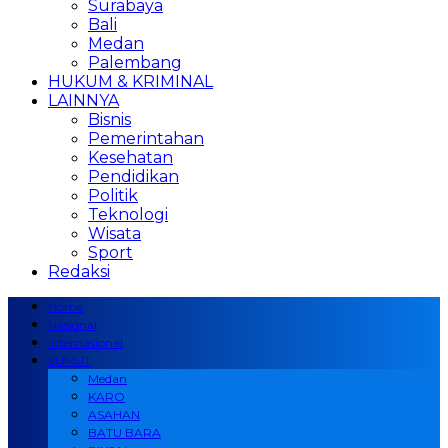
Surabaya
Bali
Medan
Palembang
HUKUM & KRIMINAL
LAINNYA
Bisnis
Pemerintahan
Kesehatan
Pendidikan
Politik
Teknologi
Wisata
Sport
Redaksi
Home
Nasional
Internasional
SUMUT
Medan
KARO
ASAHAN
BATU BARA