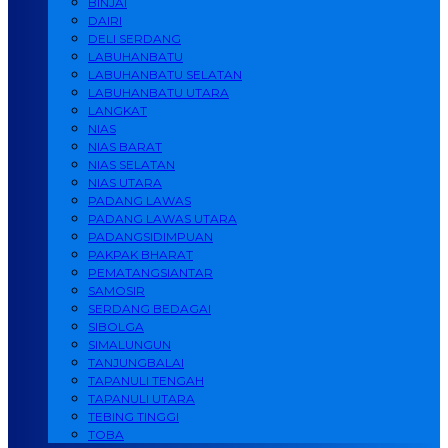
BINJAI
DAIRI
DELI SERDANG
LABUHANBATU
LABUHANBATU SELATAN
LABUHANBATU UTARA
LANGKAT
NIAS
NIAS BARAT
NIAS SELATAN
NIAS UTARA
PADANG LAWAS
PADANG LAWAS UTARA
PADANGSIDIMPUAN
PAKPAK BHARAT
PEMATANGSIANTAR
SAMOSIR
SERDANG BEDAGAI
SIBOLGA
SIMALUNGUN
TANJUNGBALAI
TAPANULI TENGAH
TAPANULI UTARA
TEBING TINGGI
TOBA