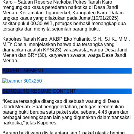
Karo – Satuan Reserse Narkoba Polres Tanah Karo
mengungkap kasus peredaran narkotika di Desa Jandi
Meriah, Kecamatan Tiganderket, Kabupaten Karo. Dalam
ungkap kasus yang dilakukan pada Jumat(10/01/2025),
sekitar pukul 00.30 WIB, petugas berhasil menangkap dua
tersangka dan menyita sejumlah barang bukti.
Kapolres Tanah Karo, AKBP Eko Yulianto, S.H., S.I.K., M.M.,
M.Tr. Opsla, menjelaskan bahwa dua tersangka yang
diamankan adalah KYS(23), wiraswasta, warga Desa Jandi
Meriah dan BRY(30), karyawan swasta, warga Desa Jandi
Meriah.
ADVERTISEMENT
SCROLL TO RESUME CONTENT
“Kedua tersangka ditangkap di sebuah warung di Desa
Jandi Meriah. Saat penggeledahan, petugas menemukan
barang bukti berupa satu paket sabu seberat 4,43 gram dan
berbagai perlengkapan lain yang digunakan dalam transaksi
narkotika,” jelas Kapolres.
Barang bukti yang disita antara lain 1 paket plastik bening