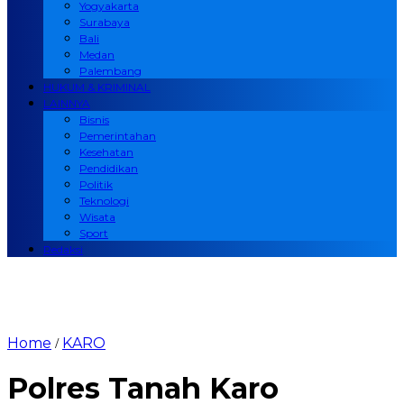
Yogyakarta
Surabaya
Bali
Medan
Palembang
HUKUM & KRIMINAL
LAINNYA
Bisnis
Pemerintahan
Kesehatan
Pendidikan
Politik
Teknologi
Wisata
Sport
Redaksi
Home
KARO
/
Polres Tanah Karo