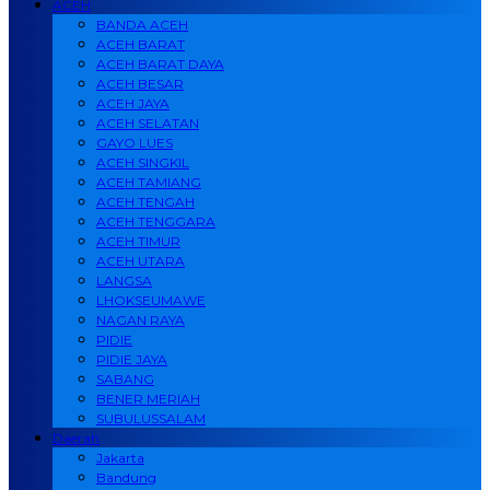
ACEH
BANDA ACEH
ACEH BARAT
ACEH BARAT DAYA
ACEH BESAR
ACEH JAYA
ACEH SELATAN
GAYO LUES
ACEH SINGKIL
ACEH TAMIANG
ACEH TENGAH
ACEH TENGGARA
ACEH TIMUR
ACEH UTARA
LANGSA
LHOKSEUMAWE
NAGAN RAYA
PIDIE
PIDIE JAYA
SABANG
BENER MERIAH
SUBULUSSALAM
Daerah
Jakarta
Bandung