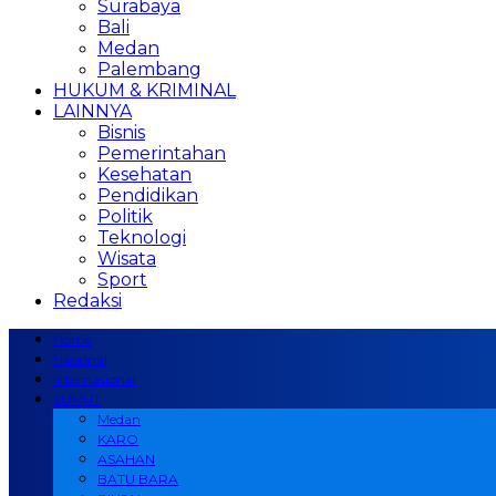
Surabaya
Bali
Medan
Palembang
HUKUM & KRIMINAL
LAINNYA
Bisnis
Pemerintahan
Kesehatan
Pendidikan
Politik
Teknologi
Wisata
Sport
Redaksi
Home
Nasional
Internasional
SUMUT
Medan
KARO
ASAHAN
BATU BARA