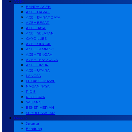
ACEH
BANDA ACEH
ACEH BARAT
ACEH BARAT DAYA
ACEH BESAR
ACEH JAYA
ACEH SELATAN
GAYO LUES
ACEH SINGKIL
ACEH TAMIANG
ACEH TENGAH
ACEH TENGGARA
ACEH TIMUR
ACEH UTARA
LANGSA
LHOKSEUMAWE
NAGAN RAYA
PIDIE
PIDIE JAYA
SABANG
BENER MERIAH
SUBULUSSALAM
Daerah
Jakarta
Bandung