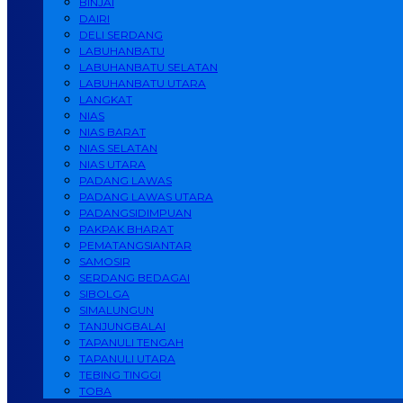
BINJAI
DAIRI
DELI SERDANG
LABUHANBATU
LABUHANBATU SELATAN
LABUHANBATU UTARA
LANGKAT
NIAS
NIAS BARAT
NIAS SELATAN
NIAS UTARA
PADANG LAWAS
PADANG LAWAS UTARA
PADANGSIDIMPUAN
PAKPAK BHARAT
PEMATANGSIANTAR
SAMOSIR
SERDANG BEDAGAI
SIBOLGA
SIMALUNGUN
TANJUNGBALAI
TAPANULI TENGAH
TAPANULI UTARA
TEBING TINGGI
TOBA