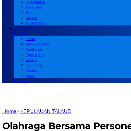
Yogyakarta
Surabaya
Bali
Medan
Palembang
HUKUM & KRIMINAL
LAINNYA
Bisnis
Pemerintahan
Kesehatan
Pendidikan
Politik
Teknologi
Wisata
Sport
Redaksi
Home
KEPULAUAN TALAUD
/
Olahraga Bersama Persone