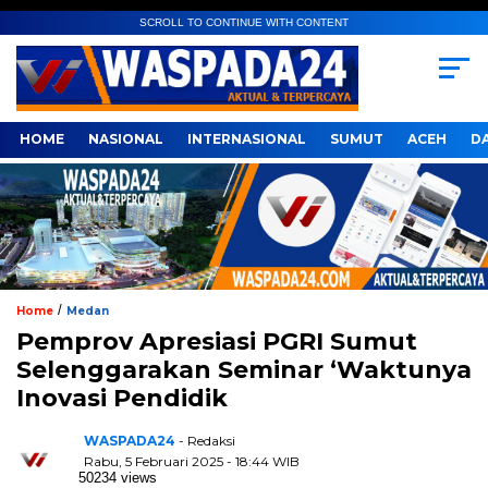
SCROLL TO CONTINUE WITH CONTENT
HOME
NASIONAL
INTERNASIONAL
SUMUT
ACEH
D
/
Home
Medan
Pemprov Apresiasi PGRI Sumut
Selenggarakan Seminar ‘Waktunya
Inovasi Pendidik
WASPADA24
- Redaksi
Rabu, 5 Februari 2025 - 18:44 WIB
50234 views