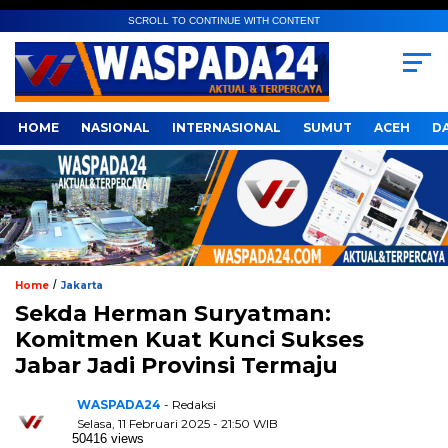
SCROLL TO CONTINUE WITH CONTENT
HOME
NASIONAL
INTERNASIONAL
SUMUT
ACEH
D
/
Home
Jakarta
Sekda Herman Suryatman:
Komitmen Kuat Kunci Sukses
Jabar Jadi Provinsi Termaju
WASPADA24
- Redaksi
Selasa, 11 Februari 2025 - 21:50 WIB
50416 views