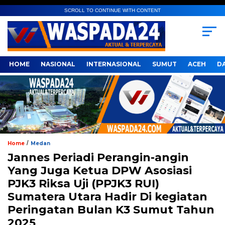
SCROLL TO CONTINUE WITH CONTENT
HOME
NASIONAL
INTERNASIONAL
SUMUT
ACEH
D
/
Home
Medan
Jannes Periadi Perangin-angin
Yang Juga Ketua DPW Asosiasi
PJK3 Riksa Uji (PPJK3 RUI)
Sumatera Utara Hadir Di kegiatan
Peringatan Bulan K3 Sumut Tahun
2025