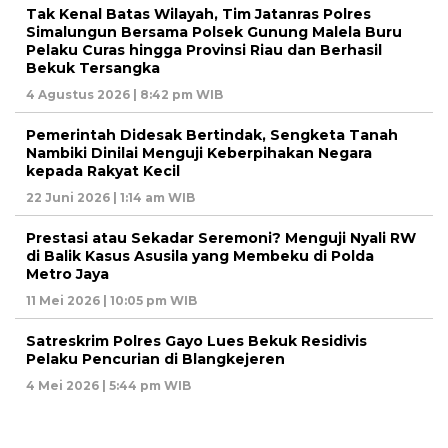
Tak Kenal Batas Wilayah, Tim Jatanras Polres
Simalungun Bersama Polsek Gunung Malela Buru
Pelaku Curas hingga Provinsi Riau dan Berhasil
Bekuk Tersangka
4 Agustus 2026 | 8:42 pm WIB
Pemerintah Didesak Bertindak, Sengketa Tanah
Nambiki Dinilai Menguji Keberpihakan Negara
kepada Rakyat Kecil
22 Juni 2026 | 1:14 am WIB
Prestasi atau Sekadar Seremoni? Menguji Nyali RW
di Balik Kasus Asusila yang Membeku di Polda
Metro Jaya
11 Mei 2026 | 10:05 pm WIB
Satreskrim Polres Gayo Lues Bekuk Residivis
Pelaku Pencurian di Blangkejeren
4 Mei 2026 | 5:44 pm WIB