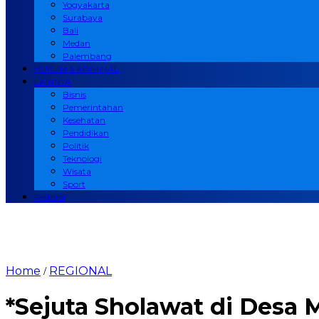
Yogyakarta
Surabaya
Bali
Medan
Palembang
HUKUM & KRIMINAL
LAINNYA
Bisnis
Pemerintahan
Kesehatan
Pendidikan
Politik
Teknologi
Wisata
Sport
Redaksi
Home
REGIONAL
/
*Sejuta Sholawat di Desa 