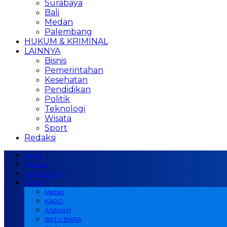
Surabaya
Bali
Medan
Palembang
HUKUM & KRIMINAL
LAINNYA
Bisnis
Pemerintahan
Kesehatan
Pendidikan
Politik
Teknologi
Wisata
Sport
Redaksi
Home
Nasional
Internasional
SUMUT
Medan
KARO
ASAHAN
BATU BARA