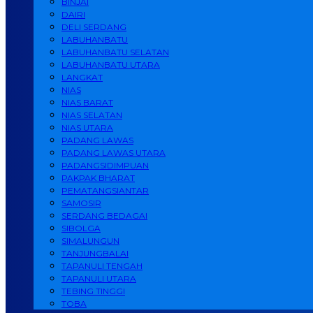
BINJAI
DAIRI
DELI SERDANG
LABUHANBATU
LABUHANBATU SELATAN
LABUHANBATU UTARA
LANGKAT
NIAS
NIAS BARAT
NIAS SELATAN
NIAS UTARA
PADANG LAWAS
PADANG LAWAS UTARA
PADANGSIDIMPUAN
PAKPAK BHARAT
PEMATANGSIANTAR
SAMOSIR
SERDANG BEDAGAI
SIBOLGA
SIMALUNGUN
TANJUNGBALAI
TAPANULI TENGAH
TAPANULI UTARA
TEBING TINGGI
TOBA