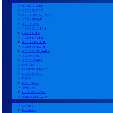
ACEH
BANDA ACEH
ACEH BARAT
ACEH BARAT DAYA
ACEH BESAR
ACEH JAYA
ACEH SELATAN
GAYO LUES
ACEH SINGKIL
ACEH TAMIANG
ACEH TENGAH
ACEH TENGGARA
ACEH TIMUR
ACEH UTARA
LANGSA
LHOKSEUMAWE
NAGAN RAYA
PIDIE
PIDIE JAYA
SABANG
BENER MERIAH
SUBULUSSALAM
Daerah
Jakarta
Bandung