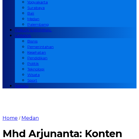
Yogyakarta
Surabaya
Bali
Medan
Palembang
HUKUM & KRIMINAL
LAINNYA
Bisnis
Pemerintahan
Kesehatan
Pendidikan
Politik
Teknologi
Wisata
Sport
Redaksi
Home
Medan
/
Mhd Arjunanta: Konten