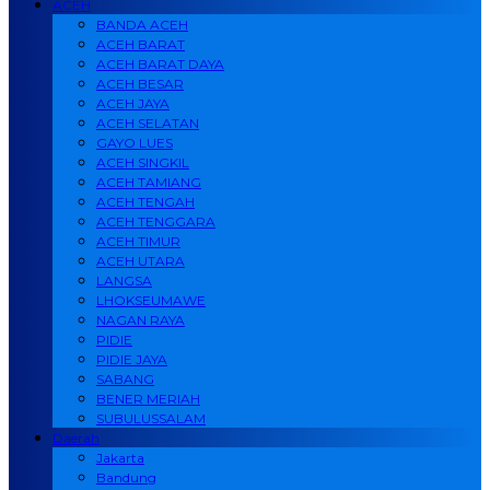
ACEH
BANDA ACEH
ACEH BARAT
ACEH BARAT DAYA
ACEH BESAR
ACEH JAYA
ACEH SELATAN
GAYO LUES
ACEH SINGKIL
ACEH TAMIANG
ACEH TENGAH
ACEH TENGGARA
ACEH TIMUR
ACEH UTARA
LANGSA
LHOKSEUMAWE
NAGAN RAYA
PIDIE
PIDIE JAYA
SABANG
BENER MERIAH
SUBULUSSALAM
Daerah
Jakarta
Bandung