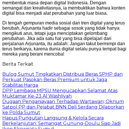
membentuk masa depan digital Indonesia. Dengan
semangat dan kreativitasnya, ia membuktikan bahwa konten
digital bisa menjadi alat perubahan yang luar biasa.
Di tengah gempuran media sosial dan tren digital yang terus
berubah, Arjunanta hadir sebagai sosok yang tidak hanya
mengikuti arus, tetapi juga menciptakan gelombang
perubahan. Jika ada satu hal yang bisa dipelajari dari
perjalanan Arjunanta, itu adalah: Jangan takut bermimpi dan
terus berkarya, karena dunia digital selalu punya tempat bagi
mereka yang berani mencoba!
Berita Terkait
Bulog Sumut Tingkatkan Distribusi Beras SPHP dan
Perkuat Pasokan Beras Premium untuk Jaga
Stabilitas Harga
DPP Lembaga MPSU Mengucapkan Selamat Atas
Muktamar Ke-23 Al Washliyah
Dugaan Penganiayaan Terhadap Wartawan; Oknum
Satpol PP dan Pejabat BNN Deli Serdang Dilaporkan
ke Polda Sumut
Hapus Pungutan Langsung & Kelola Secara
Berkelanjutan: Semangat Gunung-Doulu Siap Jadi
Ikon Ekowisata Sumut