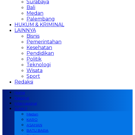
Surabaya
Bali
Medan
Palembang
HUKUM & KRIMINAL
LAINNYA
Bisnis
Pemerintahan
Kesehatan
Pendidikan
Politik
Teknologi
Wisata
Sport
Redaksi
Home
Nasional
Internasional
SUMUT
Medan
KARO
ASAHAN
BATU BARA