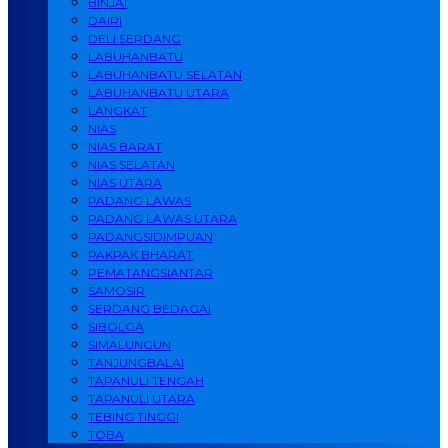
BINJAI
DAIRI
DELI SERDANG
LABUHANBATU
LABUHANBATU SELATAN
LABUHANBATU UTARA
LANGKAT
NIAS
NIAS BARAT
NIAS SELATAN
NIAS UTARA
PADANG LAWAS
PADANG LAWAS UTARA
PADANGSIDIMPUAN
PAKPAK BHARAT
PEMATANGSIANTAR
SAMOSIR
SERDANG BEDAGAI
SIBOLGA
SIMALUNGUN
TANJUNGBALAI
TAPANULI TENGAH
TAPANULI UTARA
TEBING TINGGI
TOBA