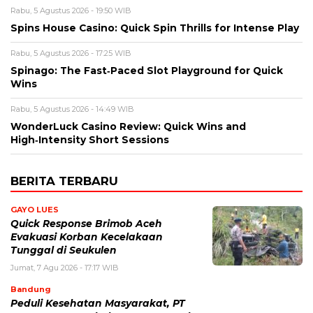
Rabu, 5 Agustus 2026 - 19:50 WIB
Spins House Casino: Quick Spin Thrills for Intense Play
Rabu, 5 Agustus 2026 - 17:25 WIB
Spinago: The Fast‑Paced Slot Playground for Quick
Wins
Rabu, 5 Agustus 2026 - 14:49 WIB
WonderLuck Casino Review: Quick Wins and
High‑Intensity Short Sessions
BERITA TERBARU
GAYO LUES
Quick Response Brimob Aceh
Evakuasi Korban Kecelakaan
Tunggal di Seukulen
Jumat, 7 Agu 2026 - 17:17 WIB
Bandung
Peduli Kesehatan Masyarakat, PT