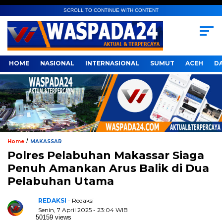
SCROLL TO CONTINUE WITH CONTENT
HOME
NASIONAL
INTERNASIONAL
SUMUT
ACEH
D
/
Home
MAKASSAR
Polres Pelabuhan Makassar Siaga
Penuh Amankan Arus Balik di Dua
Pelabuhan Utama
REDAKSI
- Redaksi
Senin, 7 April 2025 - 23:04 WIB
50159 views