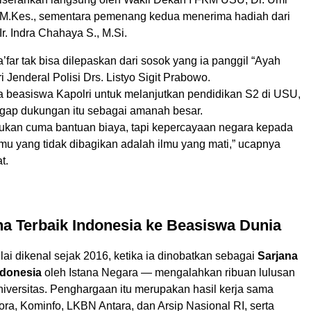
M.Kes., sementara pemenang kedua menerima hadiah dari
Ir. Indra Chahaya S., M.Si.
’far tak bisa dilepaskan dari sosok yang ia panggil “Ayah
 Jenderal Polisi Drs. Listyo Sigit Prabowo.
 beasiswa Kapolri untuk melanjutkan pendidikan S2 di USU,
gap dukungan itu sebagai amanah besar.
bukan cuma bantuan biaya, tapi kepercayaan negara kepada
mu yang tidak dibagikan adalah ilmu yang mati,” ucapnya
t.
na Terbaik Indonesia ke Beasiswa Dunia
ai dikenal sejak 2016, ketika ia dinobatkan sebagai
Sarjana
ndonesia
oleh Istana Negara — mengalahkan ribuan lulusan
niversitas. Penghargaan itu merupakan hasil kerja sama
ra, Kominfo, LKBN Antara, dan Arsip Nasional RI, serta