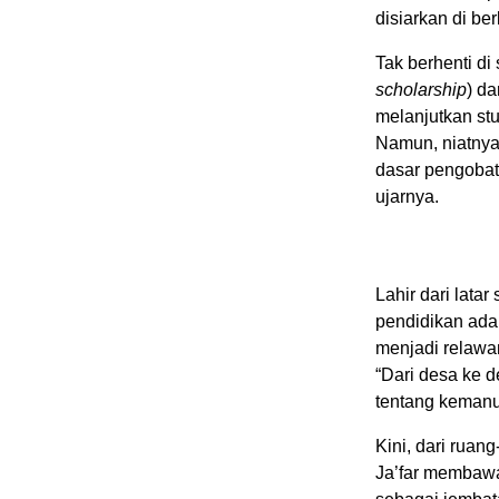
disiarkan di ber
Tak berhenti di
scholarship
) da
melanjutkan st
Namun, niatnya 
dasar pengobatan
ujarnya.
Lahir dari lata
pendidikan adal
menjadi relawan
“Dari desa ke 
tentang kemanus
Kini, dari ruan
Ja’far membaw