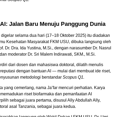
AI: Jalan Baru Menuju Panggung Dunia
digelar selama dua hari (17–18 Oktober 2025) itu diadakan
Ilmu Kesehatan Masyarakat FKM USU, dibuka langsung oleh
. Dr. Dra. Ida Yustina, M.Si., dengan narasumber Dr. Nasrul
, dan moderator Dr. Sri Malem Indirawati, SKM., M.Si.
erdiri dari dosen dan mahasiswa doktoral, dilatih menulis
bereputasi dengan bantuan AI — mulai dari membuat ide riset,
penyusunan metodologi berstandar
Scopus Q1.
ta yang cemerlang, nama Ja’far mencuri perhatian. Karya
 memadukan riset biofarmaka dan pemanfaatan AI
ilih sebagai juara pertama, disusul Ally Abdullah Ally,
oral asal Tanzania, sebagai juara kedua.
serahkan langsung oleh Wakil Dekan I FKM USU, Dr. Umi