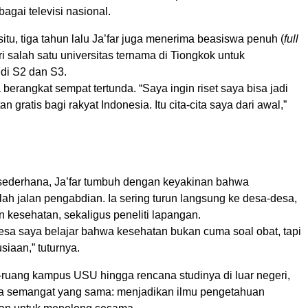
bagai televisi nasional.
 situ, tiga tahun lalu Ja’far juga menerima beasiswa penuh (
full
ri salah satu universitas ternama di Tiongkok untuk
udi S2 dan S3.
berangkat sempat tertunda. “Saya ingin riset saya bisa jadi
 gratis bagi rakyat Indonesia. Itu cita-cita saya dari awal,”
r sederhana, Ja’far tumbuh dengan keyakinan bahwa
ah jalan pengabdian. Ia sering turun langsung ke desa-desa,
 kesehatan, sekaligus peneliti lapangan.
desa saya belajar bahwa kesehatan bukan cuma soal obat, tapi
iaan,” tuturnya.
g-ruang kampus USU hingga rencana studinya di luar negeri,
a semangat yang sama: menjadikan ilmu pengetahuan