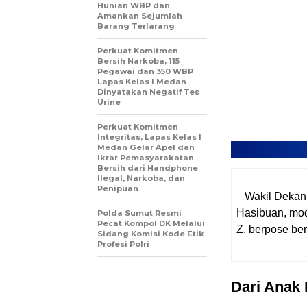
Hunian WBP dan
Amankan Sejumlah
Barang Terlarang
Perkuat Komitmen
Bersih Narkoba, 115
Pegawai dan 350 WBP
Lapas Kelas I Medan
Dinyatakan Negatif Tes
Urine
Perkuat Komitmen
Integritas, Lapas Kelas I
Medan Gelar Apel dan
Ikrar Pemasyarakatan
Bersih dari Handphone
Ilegal, Narkoba, dan
Penipuan
Wakil Dekan
Hasibuan, mode
Polda Sumut Resmi
Pecat Kompol DK Melalui
Z. berpose ber
Sidang Komisi Kode Etik
Profesi Polri
Dari Anak 