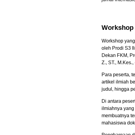
Workshop 
Workshop yang 
oleh Prodi S3 
Dekan FKM, Prof
Z., ST., M.Kes.
Para peserta, t
artikel ilmiah 
judul, hingga 
Di antara peser
ilmiahnya yang
membuatnya terp
mahasiswa dokt
Penghargaan di