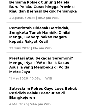
Bersama Polsek Gunung Malela
Buru Pelaku Curas hingga Provinsi
Riau dan Berhasil Bekuk Tersangka
4 Agustus 2026 | 8:42 pm WIB
Pemerintah Didesak Bertindak,
Sengketa Tanah Nambiki Dinilai
Menguji Keberpihakan Negara
kepada Rakyat Kecil
22 Juni 2026 | 1:14 am WIB
Prestasi atau Sekadar Seremoni?
Menguji Nyali RW di Balik Kasus
Asusila yang Membeku di Polda
Metro Jaya
11 Mei 2026 | 10:05 pm WIB
Satreskrim Polres Gayo Lues Bekuk
Residivis Pelaku Pencurian di
Blangkejeren
4 Mei 2026 | 5:44 pm WIB