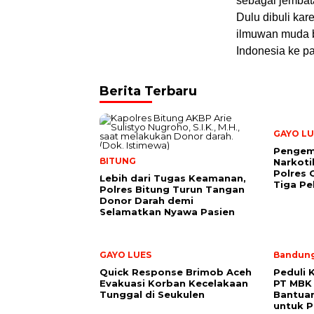
sebagai jembat
Dulu dibuli kar
ilmuwan muda b
Indonesia ke p
Berita Terbaru
GAYO LU
Pengem
BITUNG
Narkoti
Polres
Lebih dari Tugas Keamanan,
Tiga Pe
Polres Bitung Turun Tangan
Donor Darah demi
Selamatkan Nyawa Pasien
GAYO LUES
Bandun
Quick Response Brimob Aceh
Peduli 
Evakuasi Korban Kecelakaan
PT MBK 
Tunggal di Seukulen
Bantuan
untuk P