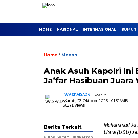
HOME
NASIONAL
INTERNASIONAL
SUMUT
Home
Medan
/
Anak Asuh Kapolri Ini
Ja’far Hasibuan Juara
WASPADA24
- Redaksi
Kamis, 23 Oktober 2025 - 01:31 WIB
50271 views
Muhammad Ja’fa
Berita Terkait
Utara (USU) sek
Bulog Sumut Tingkatkan