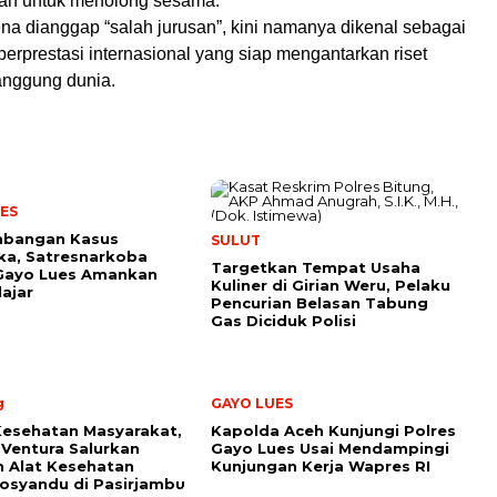
an untuk menolong sesama.
ena dianggap “salah jurusan”, kini namanya dikenal sebagai
erprestasi internasional yang siap mengantarkan riset
anggung dunia.
ES
bangan Kasus
SULUT
ka, Satresnarkoba
Targetkan Tempat Usaha
 Gayo Lues Amankan
Kuliner di Girian Weru, Pelaku
lajar
Pencurian Belasan Tabung
Gas Diciduk Polisi
g
GAYO LUES
Kesehatan Masyarakat,
Kapolda Aceh Kunjungi Polres
Ventura Salurkan
Gayo Lues Usai Mendampingi
 Alat Kesehatan
Kunjungan Kerja Wapres RI
osyandu di Pasirjambu