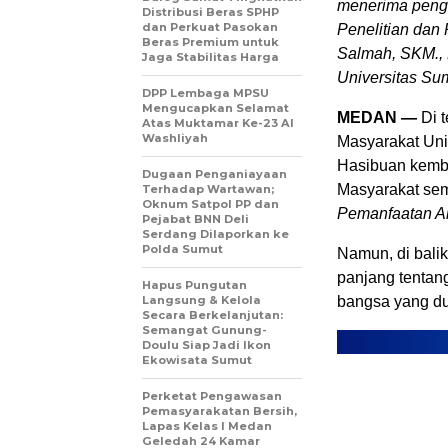
menerima pengha
Distribusi Beras SPHP
dan Perkuat Pasokan
Penelitian dan 
Beras Premium untuk
Salmah, SKM., 
Jaga Stabilitas Harga
Universitas Su
DPP Lembaga MPSU
Mengucapkan Selamat
MEDAN —
Di t
Atas Muktamar Ke-23 Al
Washliyah
Masyarakat Uni
Hasibuan kemb
Dugaan Penganiayaan
Masyarakat sem
Terhadap Wartawan;
Oknum Satpol PP dan
Pemanfaatan Art
Pejabat BNN Deli
Serdang Dilaporkan ke
Polda Sumut
Namun, di bali
panjang tentan
Hapus Pungutan
Langsung & Kelola
bangsa yang du
Secara Berkelanjutan:
Semangat Gunung-
Doulu Siap Jadi Ikon
Ekowisata Sumut
Perketat Pengawasan
Pemasyarakatan Bersih,
Lapas Kelas I Medan
Geledah 24 Kamar