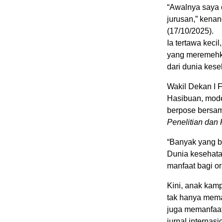
“Awalnya saya 
jurusan,” kena
(17/10/2025).
Ia tertawa kec
yang meremehka
dari dunia kese
Wakil Dekan I
Hasibuan, moder
berpose bersa
Penelitian dan 
“Banyak yang bi
Dunia kesehatan
manfaat bagi or
Kini, anak kamp
tak hanya mema
juga memanfaat
jurnal internas