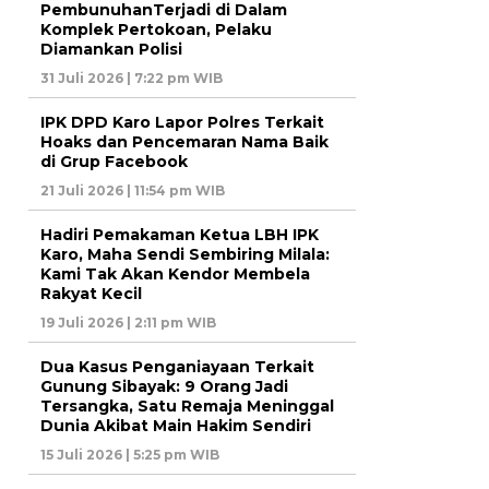
PembunuhanTerjadi di Dalam
Komplek Pertokoan, Pelaku
Diamankan Polisi
31 Juli 2026 | 7:22 pm WIB
IPK DPD Karo Lapor Polres Terkait
Hoaks dan Pencemaran Nama Baik
di Grup Facebook
21 Juli 2026 | 11:54 pm WIB
Hadiri Pemakaman Ketua LBH IPK
Karo, Maha Sendi Sembiring Milala:
Kami Tak Akan Kendor Membela
Rakyat Kecil
19 Juli 2026 | 2:11 pm WIB
Dua Kasus Penganiayaan Terkait
Gunung Sibayak: 9 Orang Jadi
Tersangka, Satu Remaja Meninggal
Dunia Akibat Main Hakim Sendiri
15 Juli 2026 | 5:25 pm WIB