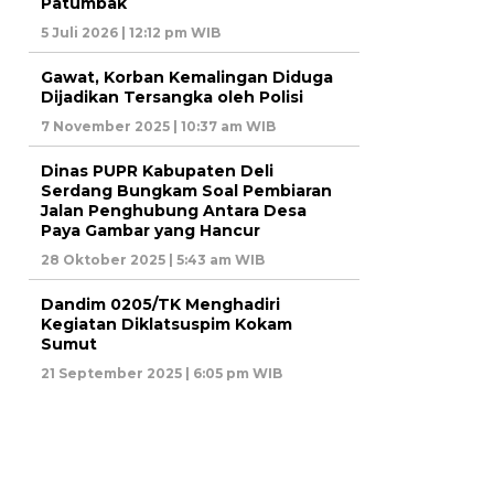
Patumbak
5 Juli 2026 | 12:12 pm WIB
Gawat, Korban Kemalingan Diduga
Dijadikan Tersangka oleh Polisi
7 November 2025 | 10:37 am WIB
Dinas PUPR Kabupaten Deli
Serdang Bungkam Soal Pembiaran
Jalan Penghubung Antara Desa
Paya Gambar yang Hancur
28 Oktober 2025 | 5:43 am WIB
Dandim 0205/TK Menghadiri
Kegiatan Diklatsuspim Kokam
Sumut
21 September 2025 | 6:05 pm WIB