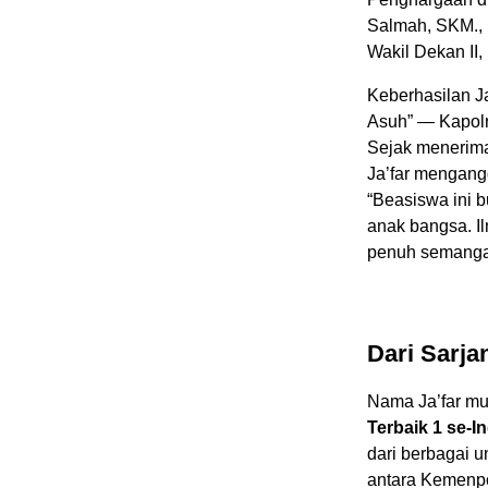
Salmah, SKM., 
Wakil Dekan II, 
Keberhasilan Ja
Asuh” — Kapolri
Sejak menerima
Ja’far mengang
“Beasiswa ini 
anak bangsa. Il
penuh semanga
Dari Sarja
Nama Ja’far mul
Terbaik 1 se-I
dari berbagai u
antara Kemenpo