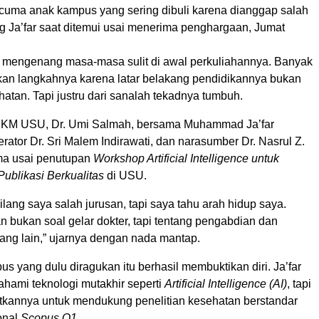
cuma anak kampus yang sering dibuli karena dianggap salah
ng Ja’far saat ditemui usai menerima penghargaan, Jumat
il, mengenang masa-masa sulit di awal perkuliahannya. Banyak
n langkahnya karena latar belakang pendidikannya bukan
hatan. Tapi justru dari sanalah tekadnya tumbuh.
 FKM USU, Dr. Umi Salmah, bersama Muhammad Ja’far
ator Dr. Sri Malem Indirawati, dan narasumber Dr. Nasrul Z.
ma usai penutupan
Workshop Artificial Intelligence untuk
Publikasi Berkualitas
di USU.
lang saya salah jurusan, tapi saya tahu arah hidup saya.
 bukan soal gelar dokter, tapi tentang pengabdian dan
ang lain,” ujarnya dengan nada mantap.
us yang dulu diragukan itu berhasil membuktikan diri. Ja’far
hami teknologi mutakhir seperti
Artificial Intelligence (AI)
, tapi
kannya untuk mendukung penelitian kesehatan berstandar
ional
Scopus Q1.