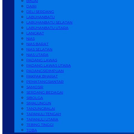
BINJAI
DAIRI
DELI SERDANG
LABUHANBATU
LABUHANBATU SELATAN
LABUHANBATU UTARA
LANGKAT
NIAS
NIAS BARAT
NIAS SELATAN
NIAS UTARA
PADANG LAWAS
PADANG LAWAS UTARA
PADANGSIDIMPUAN
PAKPAK BHARAT
PEMATANGSIANTAR
SAMOSIR
SERDANG BEDAGAI
SIBOLGA
SIMALUNGUN
TANJUNGBALAI
TAPANULI TENGAH
TAPANULI UTARA
TEBING TINGGI
TOBA