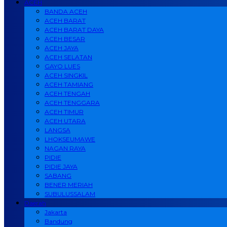
ACEH
BANDA ACEH
ACEH BARAT
ACEH BARAT DAYA
ACEH BESAR
ACEH JAYA
ACEH SELATAN
GAYO LUES
ACEH SINGKIL
ACEH TAMIANG
ACEH TENGAH
ACEH TENGGARA
ACEH TIMUR
ACEH UTARA
LANGSA
LHOKSEUMAWE
NAGAN RAYA
PIDIE
PIDIE JAYA
SABANG
BENER MERIAH
SUBULUSSALAM
Daerah
Jakarta
Bandung