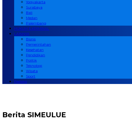
Yogyakarta
Surabaya
Bali
Medan
Palembang
HUKUM & KRIMINAL
LAINNYA
Bisnis
Pemerintahan
Kesehatan
Pendidikan
Politik
Teknologi
Wisata
Sport
Redaksi
Berita
SIMEULUE