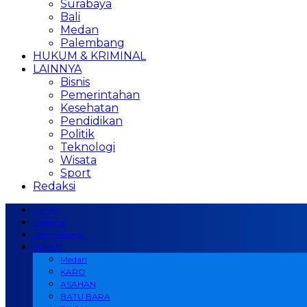
Surabaya
Bali
Medan
Palembang
HUKUM & KRIMINAL
LAINNYA
Bisnis
Pemerintahan
Kesehatan
Pendidikan
Politik
Teknologi
Wisata
Sport
Redaksi
Home
Nasional
Internasional
SUMUT
Medan
KARO
ASAHAN
BATU BARA