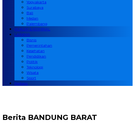
Yogyakarta
Surabaya
Bali
Medan
Palembang
HUKUM & KRIMINAL
LAINNYA
Bisnis
Pemerintahan
Kesehatan
Pendidikan
Politik
Teknologi
Wisata
Sport
Redaksi
Berita
BANDUNG BARAT