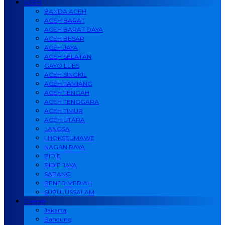
ACEH
BANDA ACEH
ACEH BARAT
ACEH BARAT DAYA
ACEH BESAR
ACEH JAYA
ACEH SELATAN
GAYO LUES
ACEH SINGKIL
ACEH TAMIANG
ACEH TENGAH
ACEH TENGGARA
ACEH TIMUR
ACEH UTARA
LANGSA
LHOKSEUMAWE
NAGAN RAYA
PIDIE
PIDIE JAYA
SABANG
BENER MERIAH
SUBULUSSALAM
Daerah
Jakarta
Bandung