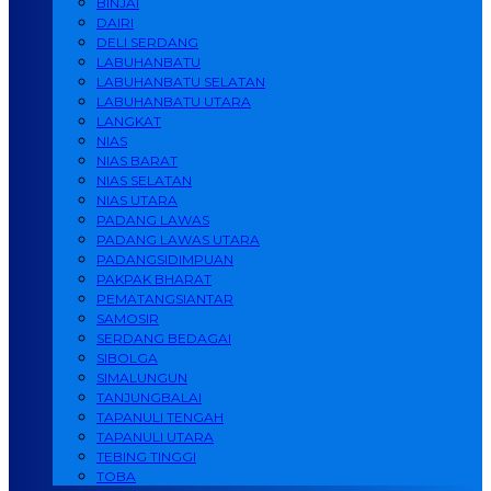
BINJAI
DAIRI
DELI SERDANG
LABUHANBATU
LABUHANBATU SELATAN
LABUHANBATU UTARA
LANGKAT
NIAS
NIAS BARAT
NIAS SELATAN
NIAS UTARA
PADANG LAWAS
PADANG LAWAS UTARA
PADANGSIDIMPUAN
PAKPAK BHARAT
PEMATANGSIANTAR
SAMOSIR
SERDANG BEDAGAI
SIBOLGA
SIMALUNGUN
TANJUNGBALAI
TAPANULI TENGAH
TAPANULI UTARA
TEBING TINGGI
TOBA