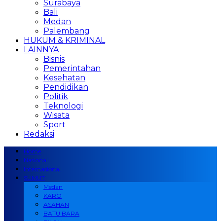
Surabaya
Bali
Medan
Palembang
HUKUM & KRIMINAL
LAINNYA
Bisnis
Pemerintahan
Kesehatan
Pendidikan
Politik
Teknologi
Wisata
Sport
Redaksi
Home
Nasional
Internasional
SUMUT
Medan
KARO
ASAHAN
BATU BARA