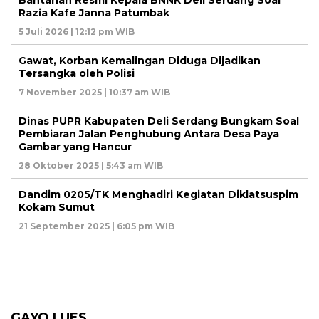
Bantahan Resmi Kepala BNNK Deli Serdang Soal
Razia Kafe Janna Patumbak
5 Juli 2026 | 12:12 pm WIB
Gawat, Korban Kemalingan Diduga Dijadikan
Tersangka oleh Polisi
7 November 2025 | 10:37 am WIB
Dinas PUPR Kabupaten Deli Serdang Bungkam Soal
Pembiaran Jalan Penghubung Antara Desa Paya
Gambar yang Hancur
28 Oktober 2025 | 5:43 am WIB
Dandim 0205/TK Menghadiri Kegiatan Diklatsuspim
Kokam Sumut
21 September 2025 | 6:05 pm WIB
GAYO LUES