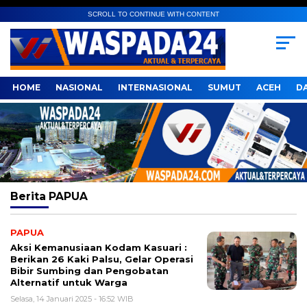
SCROLL TO CONTINUE WITH CONTENT
HOME
NASIONAL
INTERNASIONAL
SUMUT
ACEH
D
Berita
PAPUA
PAPUA
Aksi Kemanusiaan Kodam Kasuari :
Berikan 26 Kaki Palsu, Gelar Operasi
Bibir Sumbing dan Pengobatan
Alternatif untuk Warga
Selasa, 14 Januari 2025 - 16:52 WIB