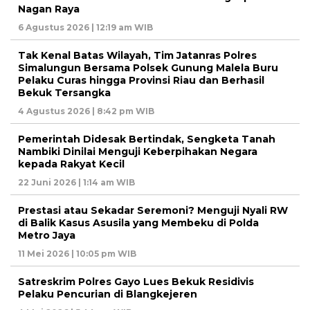
Nagan Raya
6 Agustus 2026 | 12:19 am WIB
Tak Kenal Batas Wilayah, Tim Jatanras Polres
Simalungun Bersama Polsek Gunung Malela Buru
Pelaku Curas hingga Provinsi Riau dan Berhasil
Bekuk Tersangka
4 Agustus 2026 | 8:42 pm WIB
Pemerintah Didesak Bertindak, Sengketa Tanah
Nambiki Dinilai Menguji Keberpihakan Negara
kepada Rakyat Kecil
22 Juni 2026 | 1:14 am WIB
Prestasi atau Sekadar Seremoni? Menguji Nyali RW
di Balik Kasus Asusila yang Membeku di Polda
Metro Jaya
11 Mei 2026 | 10:05 pm WIB
Satreskrim Polres Gayo Lues Bekuk Residivis
Pelaku Pencurian di Blangkejeren