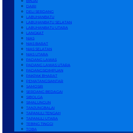
BINJAI
DAIRI
DELI SERDANG
LABUHANBATU
LABUHANBATU SELATAN
LABUHANBATU UTARA
LANGKAT
NIAS
NIAS BARAT
NIAS SELATAN
NIAS UTARA
PADANG LAWAS
PADANG LAWAS UTARA
PADANGSIDIMPUAN
PAKPAK BHARAT
PEMATANGSIANTAR
SAMOSIR
SERDANG BEDAGAI
SIBOLGA
SIMALUNGUN
TANJUNGBALAI
TAPANULI TENGAH
TAPANULI UTARA
TEBING TINGGI
TOBA