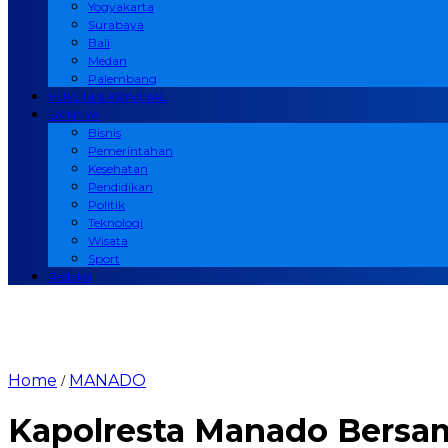
Yogyakarta
Surabaya
Bali
Medan
Palembang
HUKUM & KRIMINAL
LAINNYA
Bisnis
Pemerintahan
Kesehatan
Pendidikan
Politik
Teknologi
Wisata
Sport
Redaksi
Home
MANADO
/
Kapolresta Manado Bersa