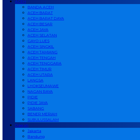
ACEH
BANDA ACEH
ACEH BARAT
ACEH BARAT DAYA
ACEH BESAR
ACEH JAYA
ACEH SELATAN
GAYO LUES
ACEH SINGKIL
ACEH TAMIANG
ACEH TENGAH
ACEH TENGGARA
ACEH TIMUR
ACEH UTARA
LANGSA
LHOKSEUMAWE
NAGAN RAYA
PIDIE
PIDIE JAYA
SABANG
BENER MERIAH
SUBULUSSALAM
Daerah
Jakarta
Bandung