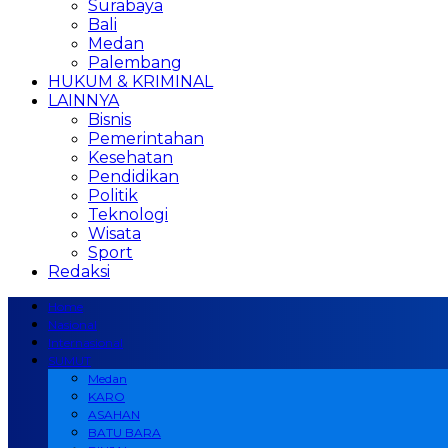
Surabaya
Bali
Medan
Palembang
HUKUM & KRIMINAL
LAINNYA
Bisnis
Pemerintahan
Kesehatan
Pendidikan
Politik
Teknologi
Wisata
Sport
Redaksi
Home
Nasional
Internasional
SUMUT
Medan
KARO
ASAHAN
BATU BARA