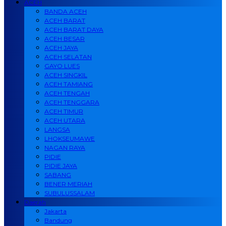
ACEH
BANDA ACEH
ACEH BARAT
ACEH BARAT DAYA
ACEH BESAR
ACEH JAYA
ACEH SELATAN
GAYO LUES
ACEH SINGKIL
ACEH TAMIANG
ACEH TENGAH
ACEH TENGGARA
ACEH TIMUR
ACEH UTARA
LANGSA
LHOKSEUMAWE
NAGAN RAYA
PIDIE
PIDIE JAYA
SABANG
BENER MERIAH
SUBULUSSALAM
Daerah
Jakarta
Bandung