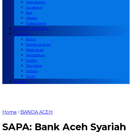
Yogyakarta
Surabaya
Bali
Medan
Palembang
HUKUM & KRIMINAL
LAINNYA
Bisnis
Pemerintahan
Kesehatan
Pendidikan
Politik
Teknologi
Wisata
Sport
Redaksi
Home
BANDA ACEH
/
SAPA: Bank Aceh Syariah