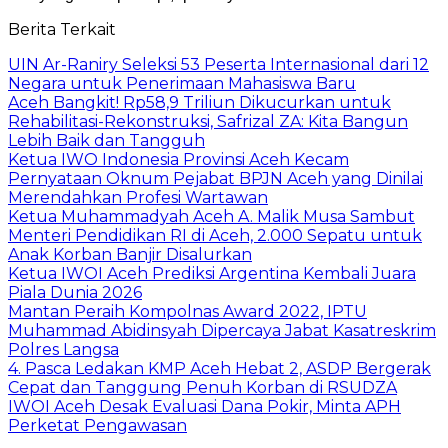
Berita Terkait
UIN Ar-Raniry Seleksi 53 Peserta Internasional dari 12
Negara untuk Penerimaan Mahasiswa Baru
Aceh Bangkit! Rp58,9 Triliun Dikucurkan untuk
Rehabilitasi-Rekonstruksi, Safrizal ZA: Kita Bangun
Lebih Baik dan Tangguh
Ketua IWO Indonesia Provinsi Aceh Kecam
Pernyataan Oknum Pejabat BPJN Aceh yang Dinilai
Merendahkan Profesi Wartawan
Ketua Muhammadyah Aceh A. Malik Musa Sambut
Menteri Pendidikan RI di Aceh, 2.000 Sepatu untuk
Anak Korban Banjir Disalurkan
Ketua IWOI Aceh Prediksi Argentina Kembali Juara
Piala Dunia 2026
Mantan Peraih Kompolnas Award 2022, IPTU
Muhammad Abidinsyah Dipercaya Jabat Kasatreskrim
Polres Langsa
4. Pasca Ledakan KMP Aceh Hebat 2, ASDP Bergerak
Cepat dan Tanggung Penuh Korban di RSUDZA
IWOI Aceh Desak Evaluasi Dana Pokir, Minta APH
Perketat Pengawasan