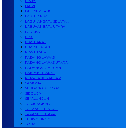
BINJAI
DAIRI
DELI SERDANG
LABUHANBATU
LABUHANBATU SELATAN
LABUHANBATU UTARA
LANGKAT
NIAS
NIAS BARAT
NIAS SELATAN
NIAS UTARA
PADANG LAWAS
PADANG LAWAS UTARA
PADANGSIDIMPUAN
PAKPAK BHARAT
PEMATANGSIANTAR
SAMOSIR
SERDANG BEDAGAI
SIBOLGA
SIMALUNGUN
TANJUNGBALAI
TAPANULI TENGAH
TAPANULI UTARA
TEBING TINGGI
TOBA