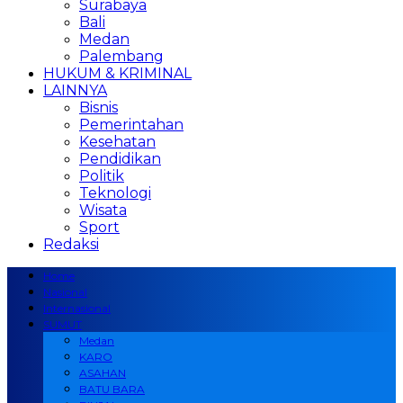
Surabaya
Bali
Medan
Palembang
HUKUM & KRIMINAL
LAINNYA
Bisnis
Pemerintahan
Kesehatan
Pendidikan
Politik
Teknologi
Wisata
Sport
Redaksi
Home
Nasional
Internasional
SUMUT
Medan
KARO
ASAHAN
BATU BARA