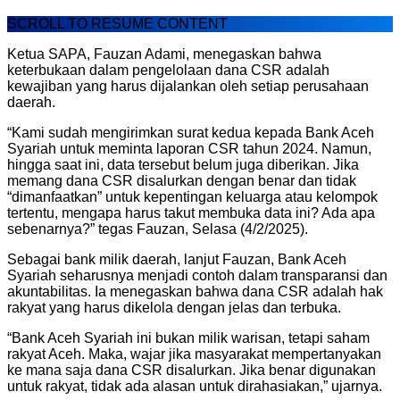
SCROLL TO RESUME CONTENT
Ketua SAPA, Fauzan Adami, menegaskan bahwa
keterbukaan dalam pengelolaan dana CSR adalah
kewajiban yang harus dijalankan oleh setiap perusahaan
daerah.
“Kami sudah mengirimkan surat kedua kepada Bank Aceh
Syariah untuk meminta laporan CSR tahun 2024. Namun,
hingga saat ini, data tersebut belum juga diberikan. Jika
memang dana CSR disalurkan dengan benar dan tidak
“dimanfaatkan” untuk kepentingan keluarga atau kelompok
tertentu, mengapa harus takut membuka data ini? Ada apa
sebenarnya?” tegas Fauzan, Selasa (4/2/2025).
Sebagai bank milik daerah, lanjut Fauzan, Bank Aceh
Syariah seharusnya menjadi contoh dalam transparansi dan
akuntabilitas. Ia menegaskan bahwa dana CSR adalah hak
rakyat yang harus dikelola dengan jelas dan terbuka.
“Bank Aceh Syariah ini bukan milik warisan, tetapi saham
rakyat Aceh. Maka, wajar jika masyarakat mempertanyakan
ke mana saja dana CSR disalurkan. Jika benar digunakan
untuk rakyat, tidak ada alasan untuk dirahasiakan,” ujarnya.