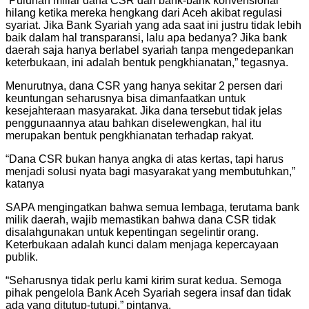
“Puluhan miliar dana CSR dari bank-bank konvensional
hilang ketika mereka hengkang dari Aceh akibat regulasi
syariat. Jika Bank Syariah yang ada saat ini justru tidak lebih
baik dalam hal transparansi, lalu apa bedanya? Jika bank
daerah saja hanya berlabel syariah tanpa mengedepankan
keterbukaan, ini adalah bentuk pengkhianatan,” tegasnya.
Menurutnya, dana CSR yang hanya sekitar 2 persen dari
keuntungan seharusnya bisa dimanfaatkan untuk
kesejahteraan masyarakat. Jika dana tersebut tidak jelas
penggunaannya atau bahkan diselewengkan, hal itu
merupakan bentuk pengkhianatan terhadap rakyat.
“Dana CSR bukan hanya angka di atas kertas, tapi harus
menjadi solusi nyata bagi masyarakat yang membutuhkan,”
katanya
SAPA mengingatkan bahwa semua lembaga, terutama bank
milik daerah, wajib memastikan bahwa dana CSR tidak
disalahgunakan untuk kepentingan segelintir orang.
Keterbukaan adalah kunci dalam menjaga kepercayaan
publik.
“Seharusnya tidak perlu kami kirim surat kedua. Semoga
pihak pengelola Bank Aceh Syariah segera insaf dan tidak
ada yang ditutup-tutupi,” pintanya.