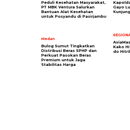
Peduli Kesehatan Masyarakat,
Kapolda
PT MBK Ventura Salurkan
Gayo Lu
Bantuan Alat Kesehatan
Kunjung
untuk Posyandu di Pasirjambu
REGION
Medan
AviaMas
Bulog Sumut Tingkatkan
Kako Hit
Distribusi Beras SPHP dan
do Hitr
Perkuat Pasokan Beras
Premium untuk Jaga
Stabilitas Harga