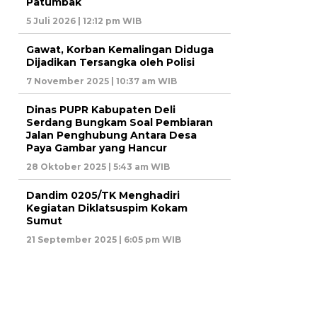
Patumbak
5 Juli 2026 | 12:12 pm WIB
Gawat, Korban Kemalingan Diduga
Dijadikan Tersangka oleh Polisi
7 November 2025 | 10:37 am WIB
Dinas PUPR Kabupaten Deli
Serdang Bungkam Soal Pembiaran
Jalan Penghubung Antara Desa
Paya Gambar yang Hancur
28 Oktober 2025 | 5:43 am WIB
Dandim 0205/TK Menghadiri
Kegiatan Diklatsuspim Kokam
Sumut
21 September 2025 | 6:05 pm WIB