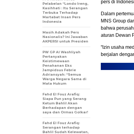
pers di Indones
Pelabelan “Londo Ireng,
Kasihhati : Itu Serangan
Terbuka Terhadap
Dalam pertemua
Martabat Insan Pers
MNS Group dan
Indonesia
bahwa perusaha
Masih Adakah Pers
aturan Dewan P
Nasionalis? Ini Jawaban
AKPERSI untuk Presiden
“Izin usaha med
PW GP Al Washliyah
berjalan dengan
Pertanyakan
Keistimewaan
Penahanan Eks
Jampidsus Febrie
Adriansyah: “Semua
Warga Negara Sama di
Mata Hukum
Fahd El Fouz Arafiq:
Siapa Pun yang Serang
Ketum Bahlil Akan
Berhadapan dengan
saya dan Ormas Golkar!
Fahd El Fouz Arafiq:
Serangan terhadap
Bahlil Sudah Kelewatan,