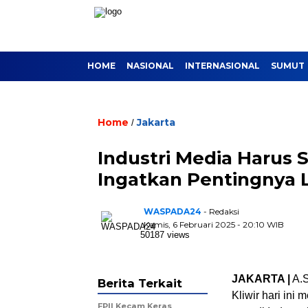
HOME
NASIONAL
INTERNASIONAL
SUMUT
Home
Jakarta
/
Industri Media Harus S
Ingatkan Pentingnya L
WASPADA24
- Redaksi
Kamis, 6 Februari 2025 - 20:10 WIB
50187 views
JAKARTA |
A.S
Berita Terkait
Kliwir hari ini
FPII Kecam Keras