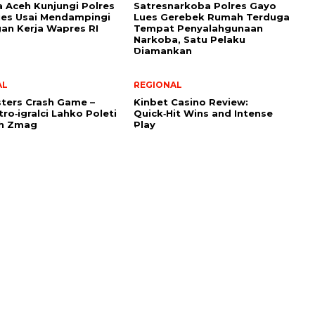
 Aceh Kunjungi Polres
Satresnarkoba Polres Gayo
es Usai Mendampingi
Lues Gerebek Rumah Terduga
an Kerja Wapres RI
Tempat Penyalahgunaan
Narkoba, Satu Pelaku
Diamankan
AL
REGIONAL
ters Crash Game –
Kinbet Casino Review:
ro‑igralci Lahko Poleti
Quick‑Hit Wins and Intense
ih Zmag
Play