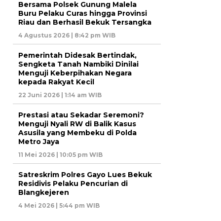
Bersama Polsek Gunung Malela
Buru Pelaku Curas hingga Provinsi
Riau dan Berhasil Bekuk Tersangka
4 Agustus 2026 | 8:42 pm WIB
Pemerintah Didesak Bertindak,
Sengketa Tanah Nambiki Dinilai
Menguji Keberpihakan Negara
kepada Rakyat Kecil
22 Juni 2026 | 1:14 am WIB
Prestasi atau Sekadar Seremoni?
Menguji Nyali RW di Balik Kasus
Asusila yang Membeku di Polda
Metro Jaya
11 Mei 2026 | 10:05 pm WIB
Satreskrim Polres Gayo Lues Bekuk
Residivis Pelaku Pencurian di
Blangkejeren
4 Mei 2026 | 5:44 pm WIB