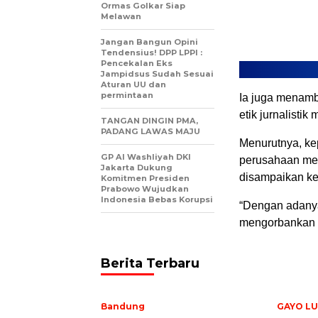
Ormas Golkar Siap
Melawan
Jangan Bangun Opini
Tendensius! DPP LPPI :
Pencekalan Eks
Jampidsus Sudah Sesuai
Aturan UU dan
permintaan
Ia juga menam
etik jurnalisti
TANGAN DINGIN PMA,
PADANG LAWAS MAJU
Menurutnya, ke
GP Al Washliyah DKI
perusahaan med
Jakarta Dukung
disampaikan ke
Komitmen Presiden
Prabowo Wujudkan
Indonesia Bebas Korupsi
“Dengan adanya
mengorbankan ku
Berita Terbaru
Bandung
GAYO LU