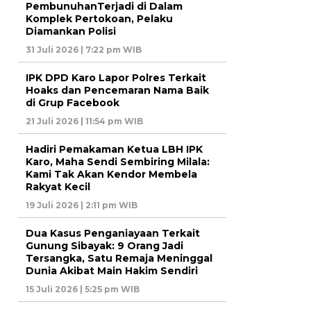
PembunuhanTerjadi di Dalam
Komplek Pertokoan, Pelaku
Diamankan Polisi
31 Juli 2026 | 7:22 pm WIB
IPK DPD Karo Lapor Polres Terkait
Hoaks dan Pencemaran Nama Baik
di Grup Facebook
21 Juli 2026 | 11:54 pm WIB
Hadiri Pemakaman Ketua LBH IPK
Karo, Maha Sendi Sembiring Milala:
Kami Tak Akan Kendor Membela
Rakyat Kecil
19 Juli 2026 | 2:11 pm WIB
Dua Kasus Penganiayaan Terkait
Gunung Sibayak: 9 Orang Jadi
Tersangka, Satu Remaja Meninggal
Dunia Akibat Main Hakim Sendiri
15 Juli 2026 | 5:25 pm WIB