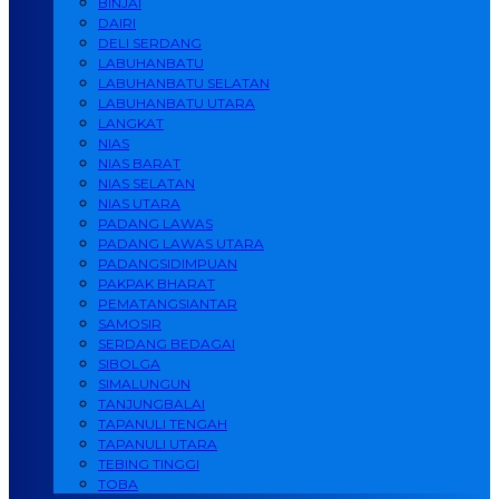
BINJAI
DAIRI
DELI SERDANG
LABUHANBATU
LABUHANBATU SELATAN
LABUHANBATU UTARA
LANGKAT
NIAS
NIAS BARAT
NIAS SELATAN
NIAS UTARA
PADANG LAWAS
PADANG LAWAS UTARA
PADANGSIDIMPUAN
PAKPAK BHARAT
PEMATANGSIANTAR
SAMOSIR
SERDANG BEDAGAI
SIBOLGA
SIMALUNGUN
TANJUNGBALAI
TAPANULI TENGAH
TAPANULI UTARA
TEBING TINGGI
TOBA