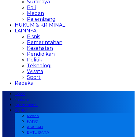
Surabaya
Bali
Medan
Palembang
HUKUM & KRIMINAL
LAINNYA
Bisnis
Pemerintahan
Kesehatan
Pendidikan
Politik
Teknologi
Wisata
Sport
Redaksi
Home
Nasional
Internasional
SUMUT
Medan
KARO
ASAHAN
BATU BARA