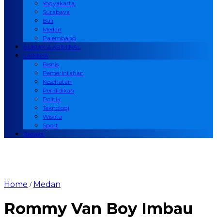
Yogyakarta
Surabaya
Bali
Medan
Palembang
HUKUM & KRIMINAL
LAINNYA
Bisnis
Pemerintahan
Kesehatan
Pendidikan
Politik
Teknologi
Wisata
Sport
Redaksi
Home
Medan
/
Rommy Van Boy Imbau