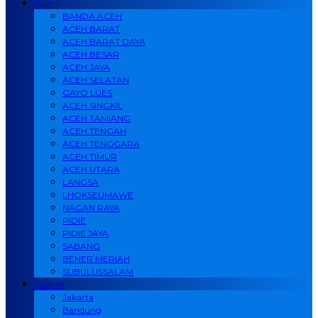
ACEH
BANDA ACEH
ACEH BARAT
ACEH BARAT DAYA
ACEH BESAR
ACEH JAYA
ACEH SELATAN
GAYO LUES
ACEH SINGKIL
ACEH TAMIANG
ACEH TENGAH
ACEH TENGGARA
ACEH TIMUR
ACEH UTARA
LANGSA
LHOKSEUMAWE
NAGAN RAYA
PIDIE
PIDIE JAYA
SABANG
BENER MERIAH
SUBULUSSALAM
Daerah
Jakarta
Bandung