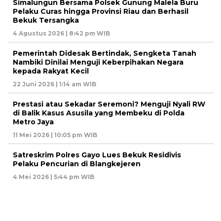
Simalungun Bersama Polsek Gunung Malela Buru
Pelaku Curas hingga Provinsi Riau dan Berhasil
Bekuk Tersangka
4 Agustus 2026 | 8:42 pm WIB
Pemerintah Didesak Bertindak, Sengketa Tanah
Nambiki Dinilai Menguji Keberpihakan Negara
kepada Rakyat Kecil
22 Juni 2026 | 1:14 am WIB
Prestasi atau Sekadar Seremoni? Menguji Nyali RW
di Balik Kasus Asusila yang Membeku di Polda
Metro Jaya
11 Mei 2026 | 10:05 pm WIB
Satreskrim Polres Gayo Lues Bekuk Residivis
Pelaku Pencurian di Blangkejeren
4 Mei 2026 | 5:44 pm WIB