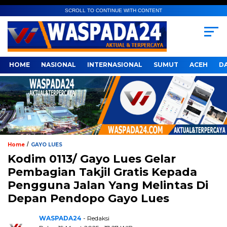
SCROLL TO CONTINUE WITH CONTENT
HOME
NASIONAL
INTERNASIONAL
SUMUT
ACEH
D
/
Home
GAYO LUES
Kodim 0113/ Gayo Lues Gelar
Pembagian Takjil Gratis Kepada
Pengguna Jalan Yang Melintas Di
Depan Pendopo Gayo Lues
WASPADA24
- Redaksi