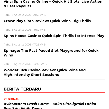
Vinci Spin Casino Online – Quick‑Hit Slots, Live Action
& Fast Payouts
Rabu, 5 Agustus 2026 - 21:59 WIB
CrownPlay Slots Review: Quick Wins, Big Thrills
Rabu, 5 Agustus 2026 - 19:50 WIB
Spins House Casino: Quick Spin Thrills for Intense Play
Rabu, 5 Agustus 2026 - 17:25 WIB
Spinago: The Fast‑Paced Slot Playground for Quick
Wins
Rabu, 5 Agustus 2026 - 14:49 WIB
WonderLuck Casino Review: Quick Wins and
High‑Intensity Short Sessions
BERITA TERBARU
REGIONAL
AviaMasters Crash Game – Kako Hitro‑igralci Lahko
Poleti do Hitrih Zmag