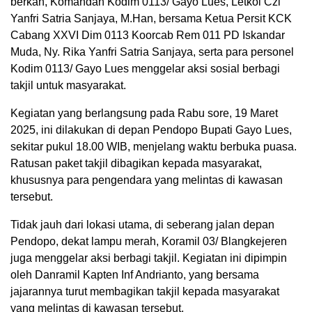
berkah, Komandan Kodim 0113/ Gayo Lues, Letkol Czi
Yanfri Satria Sanjaya, M.Han, bersama Ketua Persit KCK
Cabang XXVI Dim 0113 Koorcab Rem 011 PD Iskandar
Muda, Ny. Rika Yanfri Satria Sanjaya, serta para personel
Kodim 0113/ Gayo Lues menggelar aksi sosial berbagi
takjil untuk masyarakat.
Kegiatan yang berlangsung pada Rabu sore, 19 Maret
2025, ini dilakukan di depan Pendopo Bupati Gayo Lues,
sekitar pukul 18.00 WIB, menjelang waktu berbuka puasa.
Ratusan paket takjil dibagikan kepada masyarakat,
khususnya para pengendara yang melintas di kawasan
tersebut.
Tidak jauh dari lokasi utama, di seberang jalan depan
Pendopo, dekat lampu merah, Koramil 03/ Blangkejeren
juga menggelar aksi berbagi takjil. Kegiatan ini dipimpin
oleh Danramil Kapten Inf Andrianto, yang bersama
jajarannya turut membagikan takjil kepada masyarakat
yang melintas di kawasan tersebut.