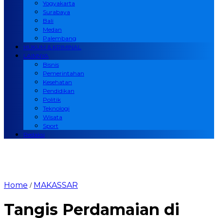
Yogyakarta
Surabaya
Bali
Medan
Palembang
HUKUM & KRIMINAL
LAINNYA
Bisnis
Pemerintahan
Kesehatan
Pendidikan
Politik
Teknologi
Wisata
Sport
Redaksi
Home
MAKASSAR
/
Tangis Perdamaian di