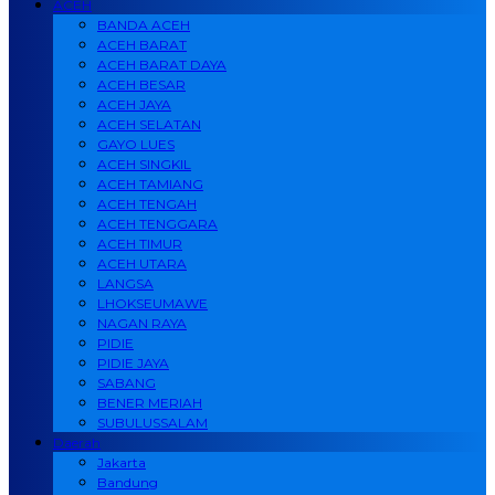
ACEH
BANDA ACEH
ACEH BARAT
ACEH BARAT DAYA
ACEH BESAR
ACEH JAYA
ACEH SELATAN
GAYO LUES
ACEH SINGKIL
ACEH TAMIANG
ACEH TENGAH
ACEH TENGGARA
ACEH TIMUR
ACEH UTARA
LANGSA
LHOKSEUMAWE
NAGAN RAYA
PIDIE
PIDIE JAYA
SABANG
BENER MERIAH
SUBULUSSALAM
Daerah
Jakarta
Bandung