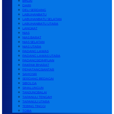
BINJAI
DAIRI
DELI SERDANG
LABUHANBATU
LABUHANBATU SELATAN
LABUHANBATU UTARA
LANGKAT
NIAS
NIAS BARAT
NIAS SELATAN
NIAS UTARA
PADANG LAWAS
PADANG LAWAS UTARA
PADANGSIDIMPUAN
PAKPAK BHARAT
PEMATANGSIANTAR
SAMOSIR
SERDANG BEDAGAI
SIBOLGA
SIMALUNGUN
TANJUNGBALAI
TAPANULI TENGAH
TAPANULI UTARA
TEBING TINGGI
TOBA