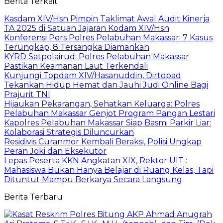
Berita Terkait
Kasdam XIV/Hsn Pimpin Taklimat Awal Audit Kinerja
TA 2025 di Satuan Jajaran Kodam XIV/Hsn
Konferensi Pers Polres Pelabuhan Makassar: 7 Kasus
Terungkap, 8 Tersangka Diamankan
KYRD Satpolairud: Polres Pelabuhan Makassar
Pastikan Keamanan Laut Terkendali
Kunjungi Topdam XIV/Hasanuddin, Dirtopad
Tekankan Hidup Hemat dan Jauhi Judi Online Bagi
Prajurit TNI
Hijaukan Pekarangan, Sehatkan Keluarga: Polres
Pelabuhan Makassar Genjot Program Pangan Lestari
Kapolres Pelabuhan Makassar Siap Basmi Parkir Liar:
Kolaborasi Strategis Diluncurkan
Residivis Curanmor Kembali Beraksi, Polisi Ungkap
Peran Joki dan Eksekutor
Lepas Peserta KKN Angkatan XIX, Rektor UIT :
Mahasiswa Bukan Hanya Belajar di Ruang Kelas, Tapi
Dituntut Mampu Berkarya Secara Langsung
Berita Terbaru