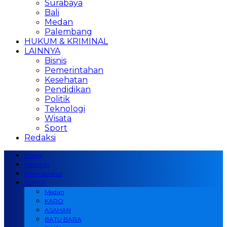
Surabaya
Bali
Medan
Palembang
HUKUM & KRIMINAL
LAINNYA
Bisnis
Pemerintahan
Kesehatan
Pendidikan
Politik
Teknologi
Wisata
Sport
Redaksi
Home
Nasional
Internasional
SUMUT
Medan
KARO
ASAHAN
BATU BARA