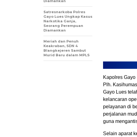
Diamankan
Satresnarkoba Polres
Gayo Lues Ungkap Kasus
Narkotika Ganja,
Seorang Perempuan
Diamankan
Meriah dan Penuh
Keakraban, SDN 4
Blangkejeren Sambut
Murid Baru dalam MPLS
Kapolres Gayo L
Plh. Kasihuma
Gayo Lues tela
kelancaran ope
pelayanan di b
perjalanan mudi
guna mengantis
Selain aparat k