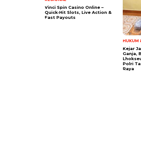
Vinci Spin Casino Online –
Quick‑Hit Slots, Live Action &
Fast Payouts
HUKUM &
Kejar J
Ganja, 
Lhokse
Polri T
Raya