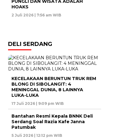
PUNGLI DAN WISATA ADALAH
HOAKS
2 Juli 2026 | 7:56 am WIB
DELI SERDANG
KECELAKAAN BERUNTUN TRUK REM
BLONG DI SIBOLANGIT: 4
MENINGGAL DUNIA, 8 LAINNYA
LUKA-LUKA
17 Juli 2026 | 9:09 pm WIB
Bantahan Resmi Kepala BNNK Deli
Serdang Soal Razia Kafe Janna
Patumbak
5 Juli 2026 | 12:12 pm WIB