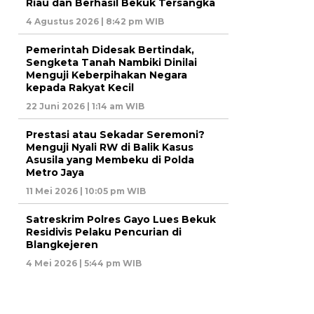
Riau dan Berhasil Bekuk Tersangka
4 Agustus 2026 | 8:42 pm WIB
Pemerintah Didesak Bertindak,
Sengketa Tanah Nambiki Dinilai
Menguji Keberpihakan Negara
kepada Rakyat Kecil
22 Juni 2026 | 1:14 am WIB
Prestasi atau Sekadar Seremoni?
Menguji Nyali RW di Balik Kasus
Asusila yang Membeku di Polda
Metro Jaya
11 Mei 2026 | 10:05 pm WIB
Satreskrim Polres Gayo Lues Bekuk
Residivis Pelaku Pencurian di
Blangkejeren
4 Mei 2026 | 5:44 pm WIB