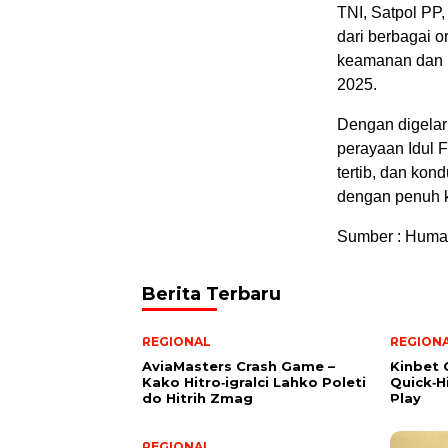
TNI, Satpol PP
dari berbagai 
keamanan dan k
2025.
Dengan digelar
perayaan Idul 
tertib, dan ko
dengan penuh 
Sumber : Huma
Berita Terbaru
REGIONAL
REGION
AviaMasters Crash Game –
Kinbet 
Kako Hitro‑igralci Lahko Poleti
Quick‑H
do Hitrih Zmag
Play
REGIONAL