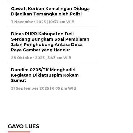
Gawat, Korban Kemalingan Diduga
Dijadikan Tersangka oleh Polisi
7 November 2025 | 10:37 am WIB
Dinas PUPR Kabupaten Deli
Serdang Bungkam Soal Pembiaran
Jalan Penghubung Antara Desa
Paya Gambar yang Hancur
28 Oktober 2025 | 5:43 am WIB
Dandim 0205/TK Menghadiri
Kegiatan Diklatsuspim Kokam
Sumut
21 September 2025 | 6:05 pm WIB
GAYO LUES