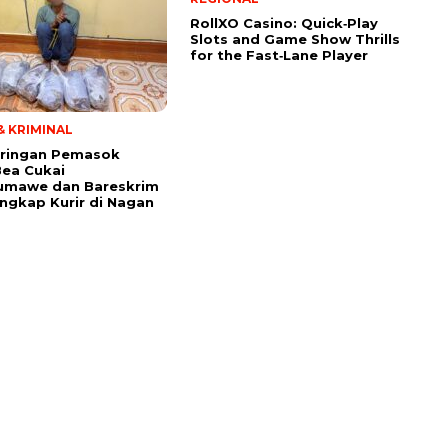
RollXO Casino: Quick‑Play
Slots and Game Show Thrills
for the Fast‑Lane Player
 KRIMINAL
aringan Pemasok
Bea Cukai
umawe dan Bareskrim
angkap Kurir di Nagan