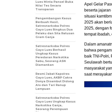
Lues Minta Pansel Buka
Apel Gelar Pas
Nilai Tes Secara
Transparan
beserta jajara
situasi kamtibm
Pengembangan Kasus
2025 akan berla
Berbuah Hasil,
Satresnarkoba Polres
2025, dengan f
Gayo Lues Ringkus Dua
Pelaku dan Sita Ratusan
tempat ibadah, 
Gram Ganja
Dalam amanatny
Satresnarkoba Polres
Gayo Lues Berhasil
bahwa pengamana
Ungkap Kasus
baik TNI-Polri,
Peredaran Narkotika
Sabu, Seorang ASN
Seulawah bert
Diamankan
masyarakat yan
Resmi Jabat Kapolres
saat merayakan
Gayo Lues, AKBP Cakra
Donya Disambut Didong
Alo dan Tari Ranup
Lampuan
Satresnarkoba Polres
Gayo Lues Ungkap Kasus
Narkotika Ganja,
Seorang Perempuan