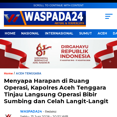
SCROLL TO CONTINUE WITH CONTENT
HOME
NASIONAL
INTERNASIONAL
SUMUT
ACEH
D
/
Home
ACEH TENGGARA
Menyapa Harapan di Ruang
Operasi, Kapolres Aceh Tenggara
Tinjau Langsung Operasi Bibir
Sumbing dan Celah Langit-Langit
WASPADA24
- Redaksi
Sabtu, 13 Juni 2026 - 20:52 WIB