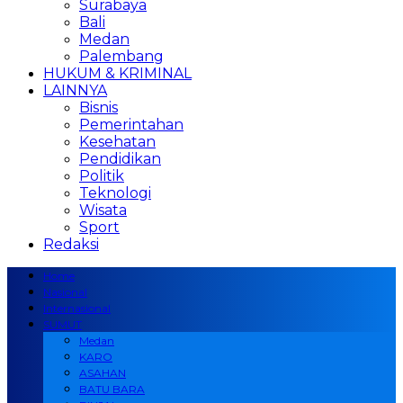
Surabaya
Bali
Medan
Palembang
HUKUM & KRIMINAL
LAINNYA
Bisnis
Pemerintahan
Kesehatan
Pendidikan
Politik
Teknologi
Wisata
Sport
Redaksi
Home
Nasional
Internasional
SUMUT
Medan
KARO
ASAHAN
BATU BARA