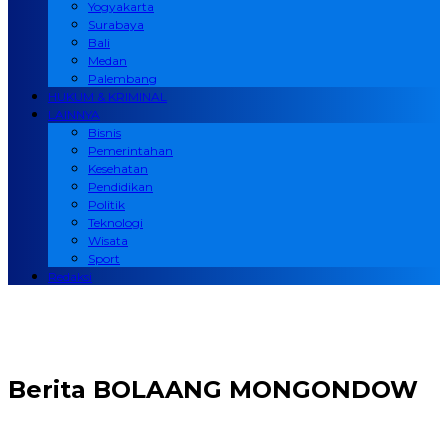
Yogyakarta
Surabaya
Bali
Medan
Palembang
HUKUM & KRIMINAL
LAINNYA
Bisnis
Pemerintahan
Kesehatan
Pendidikan
Politik
Teknologi
Wisata
Sport
Redaksi
Berita
BOLAANG MONGONDOW