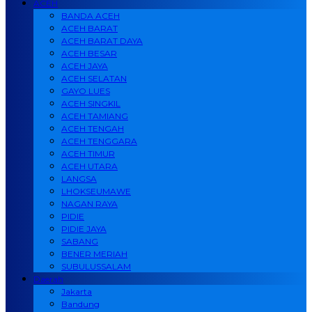
ACEH
BANDA ACEH
ACEH BARAT
ACEH BARAT DAYA
ACEH BESAR
ACEH JAYA
ACEH SELATAN
GAYO LUES
ACEH SINGKIL
ACEH TAMIANG
ACEH TENGAH
ACEH TENGGARA
ACEH TIMUR
ACEH UTARA
LANGSA
LHOKSEUMAWE
NAGAN RAYA
PIDIE
PIDIE JAYA
SABANG
BENER MERIAH
SUBULUSSALAM
Daerah
Jakarta
Bandung