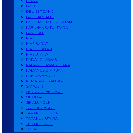
BINJAI
DAIRI
DELI SERDANG
LABUHANBATU
LABUHANBATU SELATAN
LABUHANBATU UTARA
LANGKAT
NIAS
NIAS BARAT
NIAS SELATAN
NIAS UTARA
PADANG LAWAS
PADANG LAWAS UTARA
PADANGSIDIMPUAN
PAKPAK BHARAT
PEMATANGSIANTAR
SAMOSIR
SERDANG BEDAGAI
SIBOLGA
SIMALUNGUN
TANJUNGBALAI
TAPANULI TENGAH
TAPANULI UTARA
TEBING TINGGI
TOBA