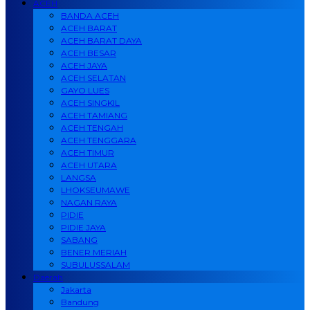
ACEH
BANDA ACEH
ACEH BARAT
ACEH BARAT DAYA
ACEH BESAR
ACEH JAYA
ACEH SELATAN
GAYO LUES
ACEH SINGKIL
ACEH TAMIANG
ACEH TENGAH
ACEH TENGGARA
ACEH TIMUR
ACEH UTARA
LANGSA
LHOKSEUMAWE
NAGAN RAYA
PIDIE
PIDIE JAYA
SABANG
BENER MERIAH
SUBULUSSALAM
Daerah
Jakarta
Bandung