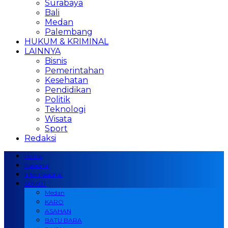
Surabaya
Bali
Medan
Palembang
HUKUM & KRIMINAL
LAINNYA
Bisnis
Pemerintahan
Kesehatan
Pendidikan
Politik
Teknologi
Wisata
Sport
Redaksi
Home
Nasional
Internasional
SUMUT
Medan
KARO
ASAHAN
BATU BARA