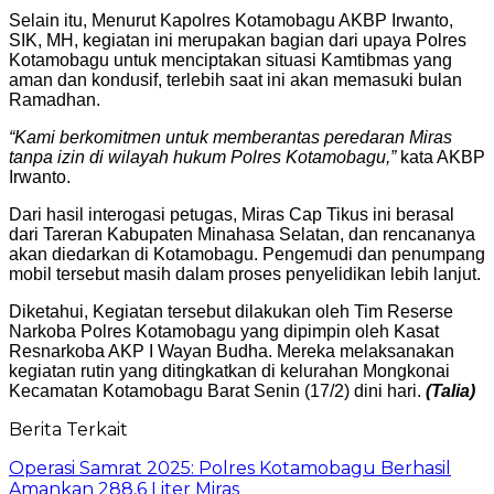
Selain itu, Menurut Kapolres Kotamobagu AKBP Irwanto,
SIK, MH, kegiatan ini merupakan bagian dari upaya Polres
Kotamobagu untuk menciptakan situasi Kamtibmas yang
aman dan kondusif, terlebih saat ini akan memasuki bulan
Ramadhan.
“Kami berkomitmen untuk memberantas peredaran Miras
tanpa izin di wilayah hukum Polres Kotamobagu,”
kata AKBP
Irwanto.
Dari hasil interogasi petugas, Miras Cap Tikus ini berasal
dari Tareran Kabupaten Minahasa Selatan, dan rencananya
akan diedarkan di Kotamobagu. Pengemudi dan penumpang
mobil tersebut masih dalam proses penyelidikan lebih lanjut.
Diketahui, Kegiatan tersebut dilakukan oleh Tim Reserse
Narkoba Polres Kotamobagu yang dipimpin oleh Kasat
Resnarkoba AKP I Wayan Budha. Mereka melaksanakan
kegiatan rutin yang ditingkatkan di kelurahan Mongkonai
Kecamatan Kotamobagu Barat Senin (17/2) dini hari.
(Talia)
Berita Terkait
Operasi Samrat 2025: Polres Kotamobagu Berhasil
Amankan 288,6 Liter Miras