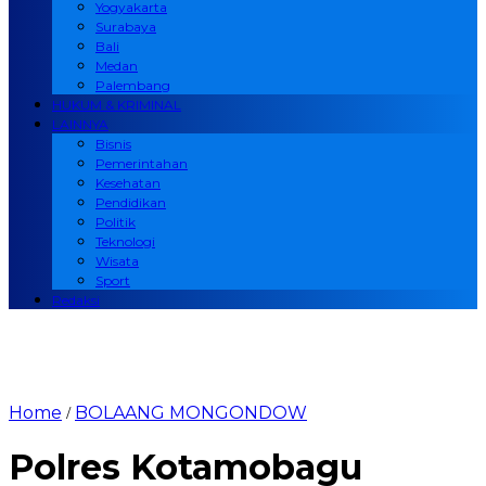
Yogyakarta
Surabaya
Bali
Medan
Palembang
HUKUM & KRIMINAL
LAINNYA
Bisnis
Pemerintahan
Kesehatan
Pendidikan
Politik
Teknologi
Wisata
Sport
Redaksi
Home
BOLAANG MONGONDOW
/
Polres Kotamobagu