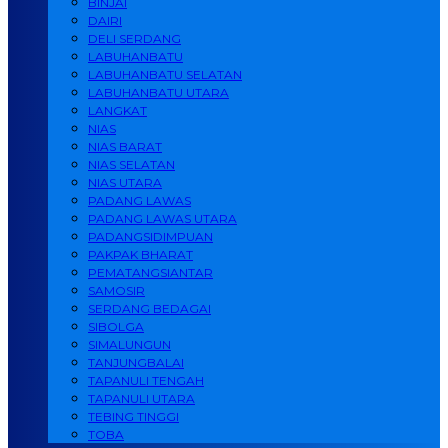
BINJAI
DAIRI
DELI SERDANG
LABUHANBATU
LABUHANBATU SELATAN
LABUHANBATU UTARA
LANGKAT
NIAS
NIAS BARAT
NIAS SELATAN
NIAS UTARA
PADANG LAWAS
PADANG LAWAS UTARA
PADANGSIDIMPUAN
PAKPAK BHARAT
PEMATANGSIANTAR
SAMOSIR
SERDANG BEDAGAI
SIBOLGA
SIMALUNGUN
TANJUNGBALAI
TAPANULI TENGAH
TAPANULI UTARA
TEBING TINGGI
TOBA