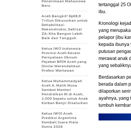
Penerimaan Mahasiswa
tertanggal 25 
Baru
ibu.
Aceh Bangkit! Rp58,9
Triliun Dikucurkan untuk
Kronologi kejad
Rehabilitasi-
Rekonstruksi, Safrizal
yang merupakan
ZA: Kita Bangun Lebih
pelapor (ibu ka
Baik dan Tangguh
kepada ibunya
Ketua IWO Indonesia
putusan pengad
Provinsi Aceh Kecam
Pernyataan Oknum
merawat anak d
Pejabat BPJN Aceh yang
yang sebalikny
Dinilai Merendahkan
Profesi Wartawan
Berdasarkan pe
Ketua Muhammadyah
berada dalam p
Aceh A. Malik Musa
Sambut Menteri
dilaporkan seri
Pendidikan RI di Aceh,
ayahnya, yang 
2.000 Sepatu untuk Anak
Korban Banjir Disalurkan
tumbuh kemban
Ketua IWOI Aceh
Prediksi Argentina
Kembali Juara Piala
Dunia 2026