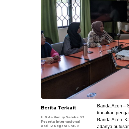
Banda Aceh – S
Berita Terkait
tindakan penga
UIN Ar-Raniry Seleksi 53
Banda Aceh. Kas
Peserta Internasional
dari 12 Negara untuk
adanya putusa