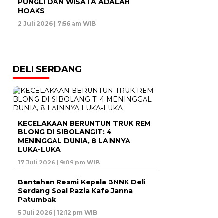
PUNGLI DAN WISATA ADALAH
HOAKS
2 Juli 2026 | 7:56 am WIB
DELI SERDANG
KECELAKAAN BERUNTUN TRUK REM
BLONG DI SIBOLANGIT: 4
MENINGGAL DUNIA, 8 LAINNYA
LUKA-LUKA
17 Juli 2026 | 9:09 pm WIB
Bantahan Resmi Kepala BNNK Deli
Serdang Soal Razia Kafe Janna
Patumbak
5 Juli 2026 | 12:12 pm WIB