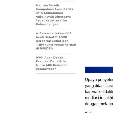
Mantan Peraih
Kompolnas Award 2022,
IPTU Muhammad
Abidinsyah Dipercaya
Jabat Kasatreskrim
Polres Langsa
4. Pasca Ledakan KMP
Aceh Hebat 2, ASDP
Bergerak Cepat dan
Tanggung Penuh Korban
di RSUDZA
IWOI Aceh Desak
Evaluasi Dana Pokir,
Minta APH Perketat
Pengawasan
Upaya penyeles
yang difasilit
karena ketidakk
mediasi ini ak
dengan melapor