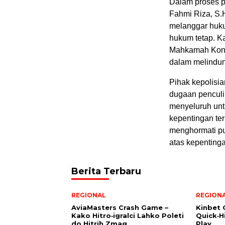
Dalam proses p
Fahmi Riza, S.
melanggar huk
hukum tetap. K
Mahkamah Kons
dalam melindun
Pihak kepolisi
dugaan penculi
menyeluruh unt
kepentingan ter
menghormati pu
atas kepenting
Berita Terbaru
REGIONAL
REGION
AviaMasters Crash Game –
Kinbet 
Kako Hitro‑igralci Lahko Poleti
Quick‑H
do Hitrih Zmag
Play