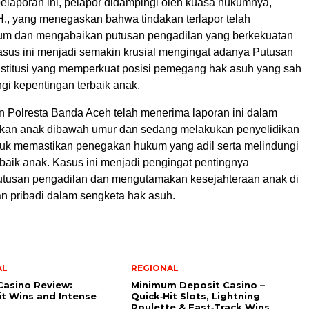
elaporan ini, pelapor didampingi oleh kuasa hukumnya,
H., yang menegaskan bahwa tindakan terlapor telah
um dan mengabaikan putusan pengadilan yang berkekuatan
asus ini menjadi semakin krusial mengingat adanya Putusan
titusi yang memperkuat posisi pemegang hak asuh yang sah
gi kepentingan terbaik anak.
an Polresta Banda Aceh telah menerima laporan ini dalam
kan anak dibawah umur dan sedang melakukan penyelidikan
uk memastikan penegakan hukum yang adil serta melindungi
baik anak. Kasus ini menjadi pengingat pentingnya
tusan pengadilan dan mengutamakan kesejahteraan anak di
an pribadi dalam sengketa hak asuh.
AL
REGIONAL
Casino Review:
Minimum Deposit Casino –
it Wins and Intense
Quick‑Hit Slots, Lightning
Roulette & Fast‑Track Wins