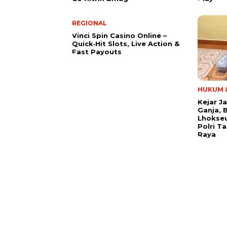
REGIONAL
Vinci Spin Casino Online –
Quick‑Hit Slots, Live Action &
Fast Payouts
HUKUM &
Kejar J
Ganja, 
Lhokse
Polri T
Raya