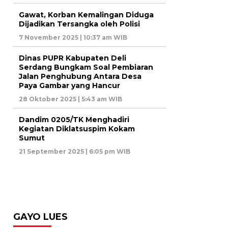
Gawat, Korban Kemalingan Diduga
Dijadikan Tersangka oleh Polisi
7 November 2025 | 10:37 am WIB
Dinas PUPR Kabupaten Deli
Serdang Bungkam Soal Pembiaran
Jalan Penghubung Antara Desa
Paya Gambar yang Hancur
28 Oktober 2025 | 5:43 am WIB
Dandim 0205/TK Menghadiri
Kegiatan Diklatsuspim Kokam
Sumut
21 September 2025 | 6:05 pm WIB
GAYO LUES