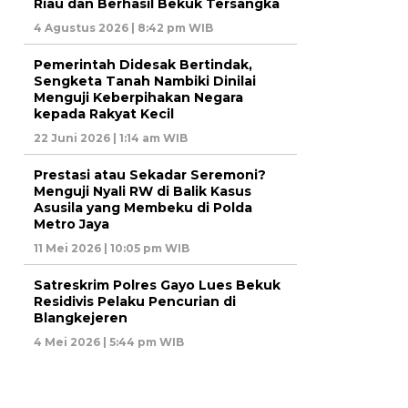
Riau dan Berhasil Bekuk Tersangka
4 Agustus 2026 | 8:42 pm WIB
Pemerintah Didesak Bertindak,
Sengketa Tanah Nambiki Dinilai
Menguji Keberpihakan Negara
kepada Rakyat Kecil
22 Juni 2026 | 1:14 am WIB
Prestasi atau Sekadar Seremoni?
Menguji Nyali RW di Balik Kasus
Asusila yang Membeku di Polda
Metro Jaya
11 Mei 2026 | 10:05 pm WIB
Satreskrim Polres Gayo Lues Bekuk
Residivis Pelaku Pencurian di
Blangkejeren
4 Mei 2026 | 5:44 pm WIB