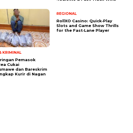
REGIONAL
RollXO Casino: Quick‑Play
Slots and Game Show Thrills
for the Fast‑Lane Player
 KRIMINAL
aringan Pemasok
Bea Cukai
umawe dan Bareskrim
angkap Kurir di Nagan