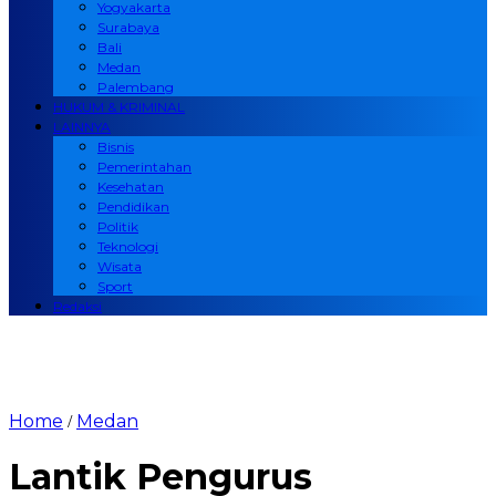
Yogyakarta
Surabaya
Bali
Medan
Palembang
HUKUM & KRIMINAL
LAINNYA
Bisnis
Pemerintahan
Kesehatan
Pendidikan
Politik
Teknologi
Wisata
Sport
Redaksi
Home
Medan
/
Lantik Pengurus