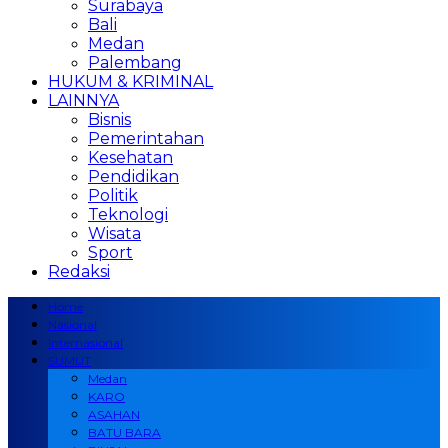
Surabaya
Bali
Medan
Palembang
HUKUM & KRIMINAL
LAINNYA
Bisnis
Pemerintahan
Kesehatan
Pendidikan
Politik
Teknologi
Wisata
Sport
Redaksi
Home
Nasional
Internasional
SUMUT
Medan
KARO
ASAHAN
BATU BARA