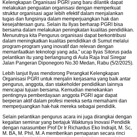
Kelengkapan Organisasi PGRI yang baru dilantik dapat
melakukan penguatan organisasi dengan memperkuat
struktur organisasi agar lebih efektif dalam menjalankan
tugas dan fungsinya dalam memperjuangkan hak dan
kesejahteraan guru. Selain itu Ilyas berharap PGRI bisa
bersama dalam melakukan peningkatan kualitas pendidikan.
Menurutnya kita Pengurus organisasi dapat berkontribusi
dalam meningkatkan kualitas pendidikan di Sumut melalui
program-program yang inovatif dan relevan dengan
memanfaatkan teknologi yang ada,” ucap Ilyas Sitorus pada
pelantikan itu yang berlangsung di Aula Raja Inal Siregar
Jalan Pangeran Diponegoro No.30 Medan, Rabu (5/2/2025).
Lebih lanjut Ilyas mendorong Perangkat Kelengkapan
Organisasi PGRI untuk menjalin kerjasama yang baik antar
pengurus, anggota, dan stakeholder pendidikan lainnya
mencapai tujuan bersama. Kemudian menekankan
pentingnya pemberdayaan anggota PGRI agar dapat
berperan aktif dalam profesi mereka serta memahami dan
memperjuangkan hak-hak mereka sebagai pendidik.
Selain pelantikan pengurus acara ini juga dirangkai dengan
kegaitan seminar yang bertajuk Waktunya Inovasi Pendidik
dengan narasumber Prof Dr Ir Richardus Eko Indrajit, M. Sc,
M. BA, M. Phil, M. A memberikan pemaparan secara rinci