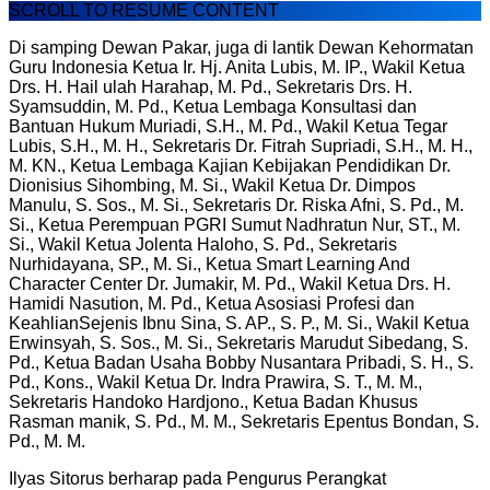
SCROLL TO RESUME CONTENT
Di samping Dewan Pakar, juga di lantik Dewan Kehormatan
Guru Indonesia Ketua Ir. Hj. Anita Lubis, M. IP., Wakil Ketua
Drs. H. Hail ulah Harahap, M. Pd., Sekretaris Drs. H.
Syamsuddin, M. Pd., Ketua Lembaga Konsultasi dan
Bantuan Hukum Muriadi, S.H., M. Pd., Wakil Ketua Tegar
Lubis, S.H., M. H., Sekretaris Dr. Fitrah Supriadi, S.H., M. H.,
M. KN., Ketua Lembaga Kajian Kebijakan Pendidikan Dr.
Dionisius Sihombing, M. Si., Wakil Ketua Dr. Dimpos
Manulu, S. Sos., M. Si., Sekretaris Dr. Riska Afni, S. Pd., M.
Si., Ketua Perempuan PGRI Sumut Nadhratun Nur, ST., M.
Si., Wakil Ketua Jolenta Haloho, S. Pd., Sekretaris
Nurhidayana, SP., M. Si., Ketua Smart Learning And
Character Center Dr. Jumakir, M. Pd., Wakil Ketua Drs. H.
Hamidi Nasution, M. Pd., Ketua Asosiasi Profesi dan
KeahlianSejenis Ibnu Sina, S. AP., S. P., M. Si., Wakil Ketua
Erwinsyah, S. Sos., M. Si., Sekretaris Marudut Sibedang, S.
Pd., Ketua Badan Usaha Bobby Nusantara Pribadi, S. H., S.
Pd., Kons., Wakil Ketua Dr. Indra Prawira, S. T., M. M.,
Sekretaris Handoko Hardjono., Ketua Badan Khusus
Rasman manik, S. Pd., M. M., Sekretaris Epentus Bondan, S.
Pd., M. M.
Ilyas Sitorus berharap pada Pengurus Perangkat