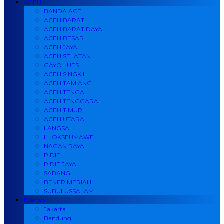
ACEH
BANDA ACEH
ACEH BARAT
ACEH BARAT DAYA
ACEH BESAR
ACEH JAYA
ACEH SELATAN
GAYO LUES
ACEH SINGKIL
ACEH TAMIANG
ACEH TENGAH
ACEH TENGGARA
ACEH TIMUR
ACEH UTARA
LANGSA
LHOKSEUMAWE
NAGAN RAYA
PIDIE
PIDIE JAYA
SABANG
BENER MERIAH
SUBULUSSALAM
Daerah
Jakarta
Bandung