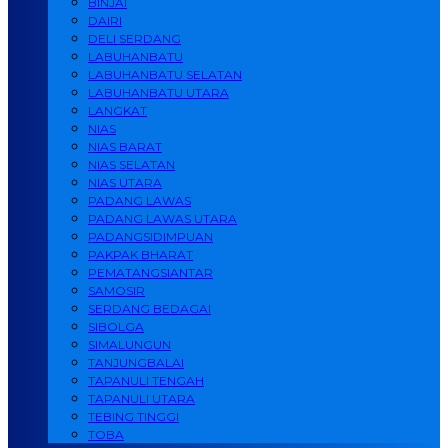
BINJAI
DAIRI
DELI SERDANG
LABUHANBATU
LABUHANBATU SELATAN
LABUHANBATU UTARA
LANGKAT
NIAS
NIAS BARAT
NIAS SELATAN
NIAS UTARA
PADANG LAWAS
PADANG LAWAS UTARA
PADANGSIDIMPUAN
PAKPAK BHARAT
PEMATANGSIANTAR
SAMOSIR
SERDANG BEDAGAI
SIBOLGA
SIMALUNGUN
TANJUNGBALAI
TAPANULI TENGAH
TAPANULI UTARA
TEBING TINGGI
TOBA