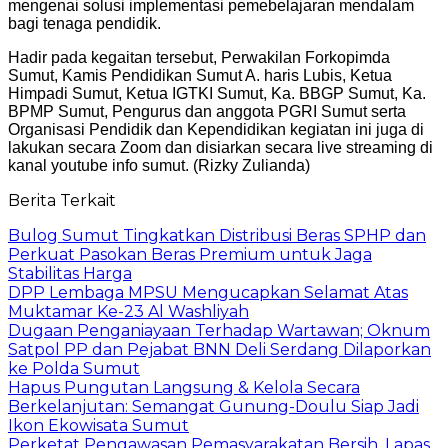
mengenai solusi implementasi pemebelajaran mendalam
bagi tenaga pendidik.
Hadir pada kegaitan tersebut, Perwakilan Forkopimda
Sumut, Kamis Pendidikan Sumut A. haris Lubis, Ketua
Himpadi Sumut, Ketua IGTKI Sumut, Ka. BBGP Sumut, Ka.
BPMP Sumut, Pengurus dan anggota PGRI Sumut serta
Organisasi Pendidik dan Kependidikan kegiatan ini juga di
lakukan secara Zoom dan disiarkan secara live streaming di
kanal youtube info sumut. (Rizky Zulianda)
Berita Terkait
Bulog Sumut Tingkatkan Distribusi Beras SPHP dan
Perkuat Pasokan Beras Premium untuk Jaga
Stabilitas Harga
DPP Lembaga MPSU Mengucapkan Selamat Atas
Muktamar Ke-23 Al Washliyah
Dugaan Penganiayaan Terhadap Wartawan; Oknum
Satpol PP dan Pejabat BNN Deli Serdang Dilaporkan
ke Polda Sumut
Hapus Pungutan Langsung & Kelola Secara
Berkelanjutan: Semangat Gunung-Doulu Siap Jadi
Ikon Ekowisata Sumut
Perketat Pengawasan Pemasyarakatan Bersih, Lapas