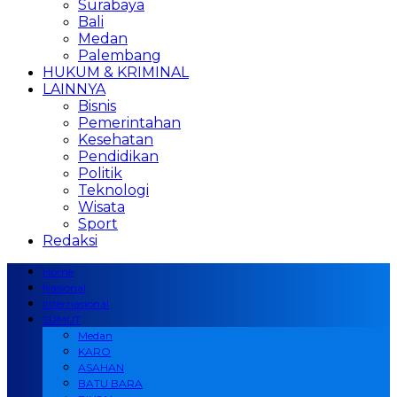
Surabaya
Bali
Medan
Palembang
HUKUM & KRIMINAL
LAINNYA
Bisnis
Pemerintahan
Kesehatan
Pendidikan
Politik
Teknologi
Wisata
Sport
Redaksi
Home
Nasional
Internasional
SUMUT
Medan
KARO
ASAHAN
BATU BARA