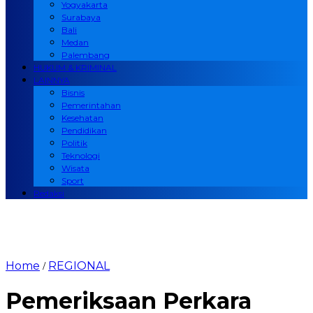
Yogyakarta
Surabaya
Bali
Medan
Palembang
HUKUM & KRIMINAL
LAINNYA
Bisnis
Pemerintahan
Kesehatan
Pendidikan
Politik
Teknologi
Wisata
Sport
Redaksi
Home
REGIONAL
/
Pemeriksaan Perkara