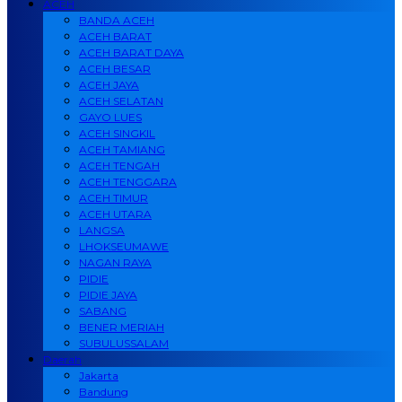
ACEH
BANDA ACEH
ACEH BARAT
ACEH BARAT DAYA
ACEH BESAR
ACEH JAYA
ACEH SELATAN
GAYO LUES
ACEH SINGKIL
ACEH TAMIANG
ACEH TENGAH
ACEH TENGGARA
ACEH TIMUR
ACEH UTARA
LANGSA
LHOKSEUMAWE
NAGAN RAYA
PIDIE
PIDIE JAYA
SABANG
BENER MERIAH
SUBULUSSALAM
Daerah
Jakarta
Bandung