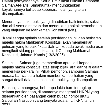
Dalam pernyataannya, Ketua Tim Kuasa Hukum Pemohon,
Salman Al-Farisi Simanjuntak mengungkapkan
keyakinannya terhadap kebenaran dalil yang telah
disampaikan.
Menurutnya, bukti-bukti yang dihadirkan baik tertulis, saksi,
dan ahli semua relevan dan mendukung pokok permohonan
yang diajukan ke Mahkamah Konstitusi (MK).
“Kami sangat optimis setelah persidangan ini, dan berharap
majelis hakim Mahkamah Konstitusi akan memberikan
putusan yang terbaik,” kata Salman kepada awak media usai
mengikuti sidang pemeriksaan, di Gedung Mahkamah
Konstitusi, Jakarta, Kamis (13/2/2025).
Selain itu, Salman juga memberikan apresiasi kepada
majelis hakim konstitusi atas sikap bijak, arif, dan teliti dalam
memeriksa perkara ini. Pihak pemohon, sambung Salman
merasa bahwa para hakim memberikan perhatian yang
sangat detail dalam menilai bukti-bukti yang disampaikan.
Bahkan, sambungnya, beberapa fakta baru terungkap
selama persidangan, di antaranya mengenai LHKPN yang
diserahkan oleh pasangan calon bupati nomor urut 2
Saipullah Nasution yang ternyata adalah LHKPN tahun
2021.