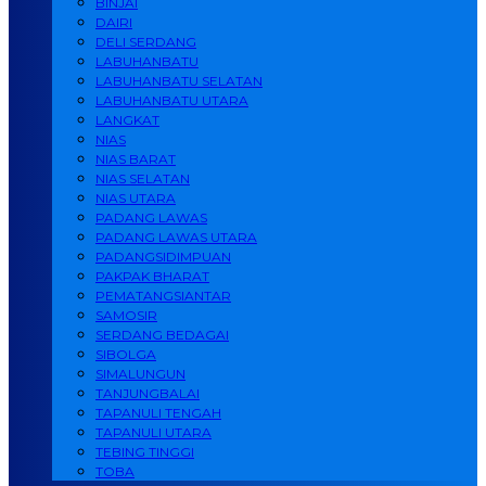
BINJAI
DAIRI
DELI SERDANG
LABUHANBATU
LABUHANBATU SELATAN
LABUHANBATU UTARA
LANGKAT
NIAS
NIAS BARAT
NIAS SELATAN
NIAS UTARA
PADANG LAWAS
PADANG LAWAS UTARA
PADANGSIDIMPUAN
PAKPAK BHARAT
PEMATANGSIANTAR
SAMOSIR
SERDANG BEDAGAI
SIBOLGA
SIMALUNGUN
TANJUNGBALAI
TAPANULI TENGAH
TAPANULI UTARA
TEBING TINGGI
TOBA