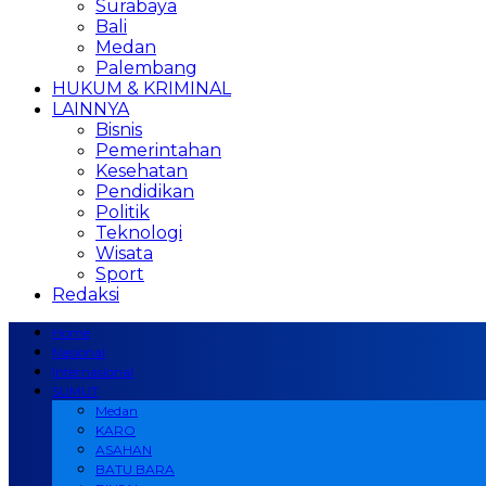
Surabaya
Bali
Medan
Palembang
HUKUM & KRIMINAL
LAINNYA
Bisnis
Pemerintahan
Kesehatan
Pendidikan
Politik
Teknologi
Wisata
Sport
Redaksi
Home
Nasional
Internasional
SUMUT
Medan
KARO
ASAHAN
BATU BARA