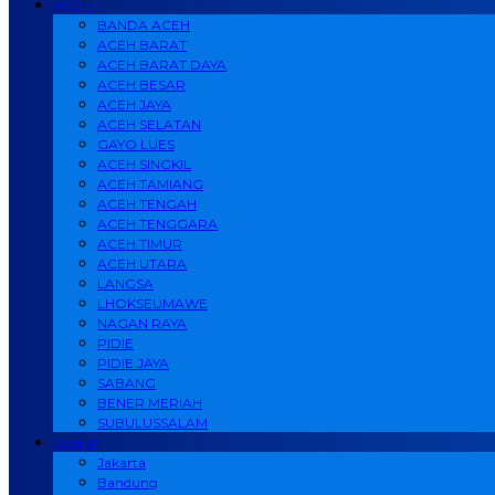
ACEH
BANDA ACEH
ACEH BARAT
ACEH BARAT DAYA
ACEH BESAR
ACEH JAYA
ACEH SELATAN
GAYO LUES
ACEH SINGKIL
ACEH TAMIANG
ACEH TENGAH
ACEH TENGGARA
ACEH TIMUR
ACEH UTARA
LANGSA
LHOKSEUMAWE
NAGAN RAYA
PIDIE
PIDIE JAYA
SABANG
BENER MERIAH
SUBULUSSALAM
Daerah
Jakarta
Bandung