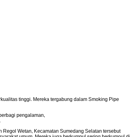
kualitas tinggi. Mereka tergabung dalam Smoking Pipe
 berbagi pengalaman,
.
han Regol Wetan, Kecamatan Sumedang Selatan tersebut
masyarakat umum. Mereka juga berkumpul sering berkumoul di