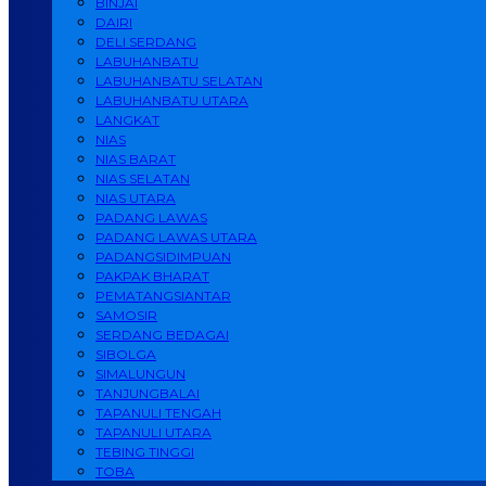
BINJAI
DAIRI
DELI SERDANG
LABUHANBATU
LABUHANBATU SELATAN
LABUHANBATU UTARA
LANGKAT
NIAS
NIAS BARAT
NIAS SELATAN
NIAS UTARA
PADANG LAWAS
PADANG LAWAS UTARA
PADANGSIDIMPUAN
PAKPAK BHARAT
PEMATANGSIANTAR
SAMOSIR
SERDANG BEDAGAI
SIBOLGA
SIMALUNGUN
TANJUNGBALAI
TAPANULI TENGAH
TAPANULI UTARA
TEBING TINGGI
TOBA