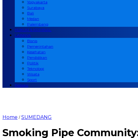
Yogyakarta
Surabaya
Bali
Medan
Palembang
HUKUM & KRIMINAL
LAINNYA
Bisnis
Pemerintahan
Kesehatan
Pendidikan
Politik
Teknologi
Wisata
Sport
Redaksi
Home
SUMEDANG
/
Smoking Pipe Community: