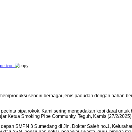
memproduksi sendiri berbagai jenis padudan dengan bahan ber
 pecinta pipa rokok. Kami sering mengadakan kopi darat untuk
 ujar Ketua Smoking Pipe Community, Teguh, Kamis (27/2/2025)
I, depan SMPN 3 Sumedang di Jln. Dokter Saleh no.1, Kelura
lai dari ASN, pensiunan polisi, pegawai swasta, guru, hingga 