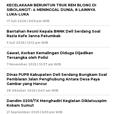
KECELAKAAN BERUNTUN TRUK REM BLONG DI
SIBOLANGIT: 4 MENINGGAL DUNIA, 8 LAINNYA
LUKA-LUKA
17 Juli 2026 | 9:09 pm WIB
Bantahan Resmi Kepala BNNK Deli Serdang Soal
Razia Kafe Janna Patumbak
5 Juli 2026 | 12:12 pm WIB
Gawat, Korban Kemalingan Diduga Dijadikan
Tersangka oleh Polisi
7 November 2025 | 10:37 am WIB
Dinas PUPR Kabupaten Deli Serdang Bungkam Soal
Pembiaran Jalan Penghubung Antara Desa Paya
Gambar yang Hancur
28 Oktober 2025 | 5:43 am WIB
Dandim 0205/TK Menghadiri Kegiatan Diklatsuspim
Kokam Sumut
21 September 2025 | 6:05 pm WIB