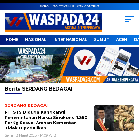
SCROLL TO CONTINUE WITH CONTENT
HOME
NASIONAL
INTERNASIONAL
SUMUT
ACEH
D
Berita
SERDANG BEDAGAI
SERDANG BEDAGAI
PT. STS Diduga Kangkangi
Pemerintahan Harga Singkong 1.350
PerKg Sesuai Arahan Kementan
Tidak Dipedulikan
Senin, 3 Maret 2025 - 14:09 WIB