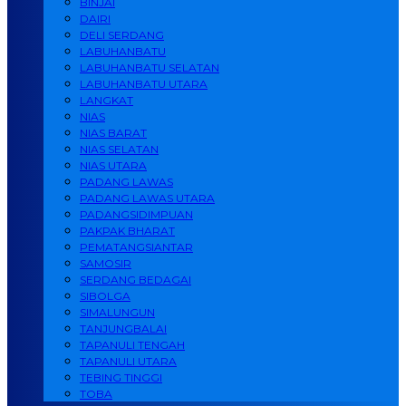
BINJAI
DAIRI
DELI SERDANG
LABUHANBATU
LABUHANBATU SELATAN
LABUHANBATU UTARA
LANGKAT
NIAS
NIAS BARAT
NIAS SELATAN
NIAS UTARA
PADANG LAWAS
PADANG LAWAS UTARA
PADANGSIDIMPUAN
PAKPAK BHARAT
PEMATANGSIANTAR
SAMOSIR
SERDANG BEDAGAI
SIBOLGA
SIMALUNGUN
TANJUNGBALAI
TAPANULI TENGAH
TAPANULI UTARA
TEBING TINGGI
TOBA