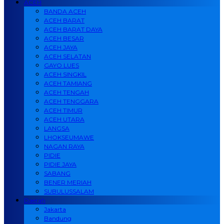
ACEH
BANDA ACEH
ACEH BARAT
ACEH BARAT DAYA
ACEH BESAR
ACEH JAYA
ACEH SELATAN
GAYO LUES
ACEH SINGKIL
ACEH TAMIANG
ACEH TENGAH
ACEH TENGGARA
ACEH TIMUR
ACEH UTARA
LANGSA
LHOKSEUMAWE
NAGAN RAYA
PIDIE
PIDIE JAYA
SABANG
BENER MERIAH
SUBULUSSALAM
Daerah
Jakarta
Bandung