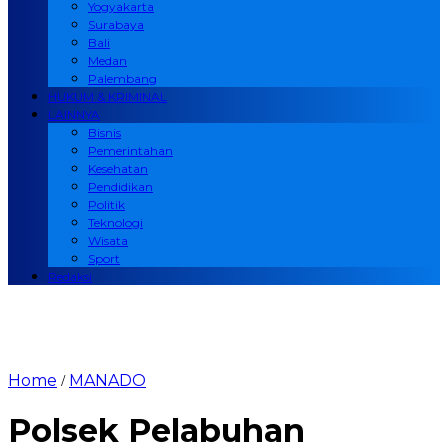
Yogyakarta
Surabaya
Bali
Medan
Palembang
HUKUM & KRIMINAL
LAINNYA
Bisnis
Pemerintahan
Kesehatan
Pendidikan
Politik
Teknologi
Wisata
Sport
Redaksi
Home
MANADO
/
Polsek Pelabuhan