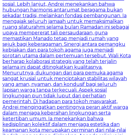
sosial. ​Lebih lanjut, Andrei menekankan bahwa
hubungan harmonis antarumat beragama bukan
sekadar tradisi, melainkan fondasi pembangunan. Ia
mengajak seluruh jamaah untuk memaksimalkan
ruang silaturahmi selama bulan Ramadan ini sebagai
upaya mempererat tali persaudaraan, guna
memastikan Manado tetap menjadi rumah yang
sejuk bagi keberagaman. ​Sinergi antara pemangku
kebijakan dan para tokoh agama juga menjadi
sorotan utama dalam pertemuan tersebut. Wali Kota
berharap kolaborasi strategis yang telah terjalin
selama ini dapat ditingkatkan kualitasnya.
Menurutnya, dukungan dari para pemuka agama
sangat krusial untuk menciptakan stabilitas wilayah
yang aman, nyaman, dan kondusif bagi seluruh
lapisan warga tanpa terkecuali. ​Aspek sosial
lingkungan pun tidak luput dari perhatian
pemerintah. Di hadapan para tokoh masyarakat,
Andrei mengingatkan pentingnya peran aktif warga
dalam menjaga kebersihan lingkungan serta
ketertiban umum. Ia menekankan bahwa
kedisiplinan kolektif dalam menjaga estetika dan
keamanan kota merupakan cerminan dari nilai-nilai