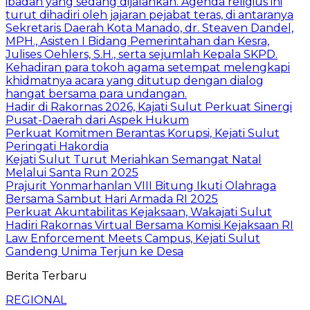
ibadah yang sedang dijalankan. ​Agenda religius ini
turut dihadiri oleh jajaran pejabat teras, di antaranya
Sekretaris Daerah Kota Manado, dr. Steaven Dandel,
MPH., Asisten I Bidang Pemerintahan dan Kesra,
Julises Oehlers, S.H., serta sejumlah Kepala SKPD.
Kehadiran para tokoh agama setempat melengkapi
khidmatnya acara yang ditutup dengan dialog
hangat bersama para undangan.
​Hadir di Rakornas 2026, Kajati Sulut Perkuat Sinergi
Pusat-Daerah dari Aspek Hukum
Perkuat Komitmen Berantas Korupsi, Kejati Sulut
Peringati Hakordia
Kejati Sulut Turut Meriahkan Semangat Natal
Melalui Santa Run 2025
Prajurit Yonmarhanlan VIII Bitung Ikuti Olahraga
Bersama Sambut Hari Armada RI 2025
Perkuat Akuntabilitas Kejaksaan, Wakajati Sulut
Hadiri Rakornas Virtual Bersama Komisi Kejaksaan RI
Law Enforcement Meets Campus, Kejati Sulut
Gandeng Unima Terjun ke Desa
Berita Terbaru
REGIONAL