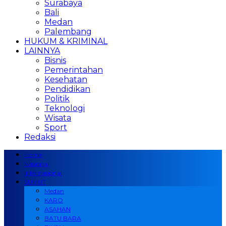
Surabaya
Bali
Medan
Palembang
HUKUM & KRIMINAL
LAINNYA
Bisnis
Pemerintahan
Kesehatan
Pendidikan
Politik
Teknologi
Wisata
Sport
Redaksi
Home
Nasional
Internasional
SUMUT
Medan
KARO
ASAHAN
BATU BARA