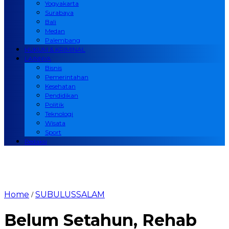
Yogyakarta
Surabaya
Bali
Medan
Palembang
HUKUM & KRIMINAL
LAINNYA
Bisnis
Pemerintahan
Kesehatan
Pendidikan
Politik
Teknologi
Wisata
Sport
Redaksi
Home
SUBULUSSALAM
/
Belum Setahun, Rehab