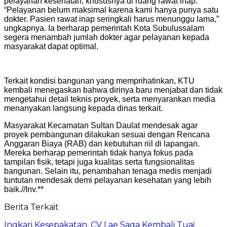
pelayanan kesehatan, khususnya di ruang rawat inap.
“Pelayanan belum maksimal karena kami hanya punya satu
dokter. Pasien rawat inap seringkali harus menunggu lama,”
ungkapnya. Ia berharap pemerintah Kota Subulussalam
segera menambah jumlah dokter agar pelayanan kepada
masyarakat dapat optimal.
Terkait kondisi bangunan yang memprihatinkan, KTU
kembali menegaskan bahwa dirinya baru menjabat dan tidak
mengetahui detail teknis proyek, serta menyarankan media
menanyakan langsung kepada dinas terkait.
Masyarakat Kecamatan Sultan Daulat mendesak agar
proyek pembangunan dilakukan sesuai dengan Rencana
Anggaran Biaya (RAB) dan kebutuhan riil di lapangan.
Mereka berharap pemerintah tidak hanya fokus pada
tampilan fisik, tetapi juga kualitas serta fungsionalitas
bangunan. Selain itu, penambahan tenaga medis menjadi
tuntutan mendesak demi pelayanan kesehatan yang lebih
baik.//Inv.**
Berita Terkait
Ingkari Kesepakatan, CV Lae Saga Kembali Tuai