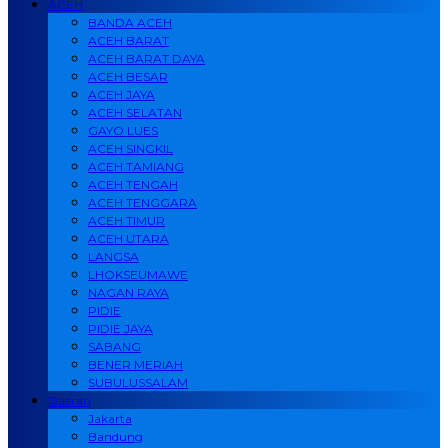
ACEH
BANDA ACEH
ACEH BARAT
ACEH BARAT DAYA
ACEH BESAR
ACEH JAYA
ACEH SELATAN
GAYO LUES
ACEH SINGKIL
ACEH TAMIANG
ACEH TENGAH
ACEH TENGGARA
ACEH TIMUR
ACEH UTARA
LANGSA
LHOKSEUMAWE
NAGAN RAYA
PIDIE
PIDIE JAYA
SABANG
BENER MERIAH
SUBULUSSALAM
Daerah
Jakarta
Bandung