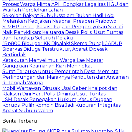
Protes: Warga Minta APH Bongkar Legalitas HGU dan
Warkah Perolehan Lahan
Sekolah Rakyat Subulussalam Bukan Hasil Lobi,
Melainkan Kebijakan Nasional Presiden Prabowo
SP2HP Terbit, Kasus Dugaan Pengeroyokan Suriati
Naik Penyidikan; Keluarga Desak Polisi Usut Tuntas
dan Tangkap Seluruh Pelaku
“Rp800 Ribu per KK Dipalak! Skema Pungli JADUP
Siperkas Diduga Terstruktur, Aparat Didesak
Bertindak
Ketakutan Menyelimuti Warga Lae Mbetar,
Gangguan Keamanan Kian Meningkat
Surat Terbuka untuk Pemerintah Desa: Meminta
Perlindungan dari Maraknya Keributan dan Ancaman
di Tengah Warga
Mobil Wartawan Dirusak Usai Geber Knalpot dan
Klakson Dini Hari, Polisi Diminta Usut Tuntas
LSM Desak Penegakan Hukum, Kasus Dugaan
Korupsi Pulih Kombih Bisa Jadi Kuburan Integritas
Aparat Subulussalam
Berita Terbaru