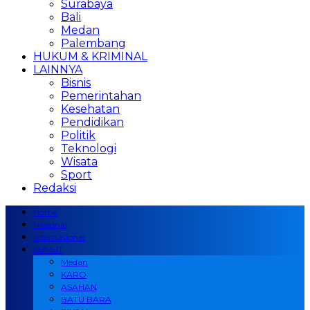
Surabaya
Bali
Medan
Palembang
HUKUM & KRIMINAL
LAINNYA
Bisnis
Pemerintahan
Kesehatan
Pendidikan
Politik
Teknologi
Wisata
Sport
Redaksi
Home
Nasional
Internasional
SUMUT
Medan
KARO
ASAHAN
BATU BARA