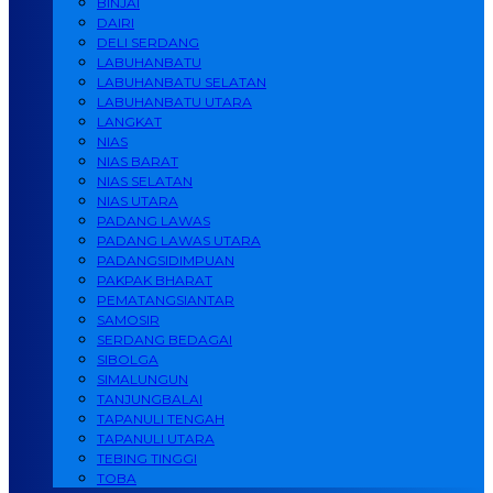
BINJAI
DAIRI
DELI SERDANG
LABUHANBATU
LABUHANBATU SELATAN
LABUHANBATU UTARA
LANGKAT
NIAS
NIAS BARAT
NIAS SELATAN
NIAS UTARA
PADANG LAWAS
PADANG LAWAS UTARA
PADANGSIDIMPUAN
PAKPAK BHARAT
PEMATANGSIANTAR
SAMOSIR
SERDANG BEDAGAI
SIBOLGA
SIMALUNGUN
TANJUNGBALAI
TAPANULI TENGAH
TAPANULI UTARA
TEBING TINGGI
TOBA