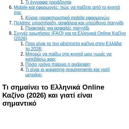
Τι έγγραφα χρειάζονται
Mobile και εφαρμογές: πώς να παίξετε από το κινητό
σας
Κύρια χαρακτηριστικά mobile εφαρμογών
Πελάτης υποστήριξη, ασφάλεια και υπεύθυνο παιχνίδι
Πρακτικές για ασφαλές παιχνίδι
Συχνές ερωτήσεις (FAQ) για τα Ελληνικά Online Καζίνο
(2026)
Ποιο είναι το πιο αξιόπιστο καζίνο στην Ελλάδα
το 2026;
Μπορώ να παίξω στο κινητό μου χωρίς να
κατεβάσω app;
Πόσο χρόνο παίρνει η ανάληψη;
Τι είναι οι wagering requirements και γιατί
μετράνε;
Τι σημαίνει το Ελληνικά Online
Καζίνο (2026) και γιατί είναι
σημαντικό