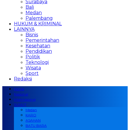
Surabaya
Bali
Medan
Palembang
HUKUM & KRIMINAL
LAINNYA
Bisnis
Pemerintahan
Kesehatan
Pendidikan
Politik
Teknologi
Wisata
Sport
Redaksi
Home
Nasional
Internasional
SUMUT
Medan
KARO
ASAHAN
BATU BARA