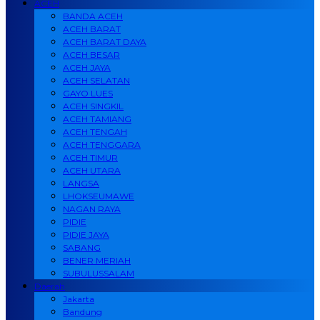
ACEH
BANDA ACEH
ACEH BARAT
ACEH BARAT DAYA
ACEH BESAR
ACEH JAYA
ACEH SELATAN
GAYO LUES
ACEH SINGKIL
ACEH TAMIANG
ACEH TENGAH
ACEH TENGGARA
ACEH TIMUR
ACEH UTARA
LANGSA
LHOKSEUMAWE
NAGAN RAYA
PIDIE
PIDIE JAYA
SABANG
BENER MERIAH
SUBULUSSALAM
Daerah
Jakarta
Bandung