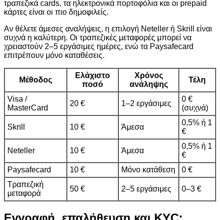
τραπεζικά cards, τα ηλεκτρονικά πορτοφόλια και οι prepaid
κάρτες είναι οι πιο δημοφιλείς.
Αν θέλετε άμεσες αναλήψεις, η επιλογή Neteller ή Skrill είναι
συχνά η καλύτερη. Οι τραπεζικές μεταφορές μπορεί να
χρειαστούν 2–5 εργάσιμες ημέρες, ενώ τα Paysafecard
επιτρέπουν μόνο καταθέσεις.
Ελάχιστο
Χρόνος
Μέθοδος
Τέλη
ποσό
ανάληψης
Visa /
0 €
20 €
1–2 εργάσιμες
MasterCard
(συχνά)
0,5% ή 1
Skrill
10 €
Άμεσα
€
0,5% ή 1
Neteller
10 €
Άμεσα
€
Paysafecard
10 €
Μόνο κατάθεση
0 €
Τραπεζική
50 €
2–5 εργάσιμες
0–3 €
μεταφορά
Εγγραφή, επαλήθευση και KYC: