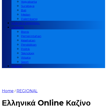
Yogyakarta
Surabaya
Bali
Medan
Palembang
HUKUM & KRIMINAL
LAINNYA
Bisnis
Pemerintahan
Kesehatan
Pendidikan
Politik
Teknologi
Wisata
Sport
Redaksi
Home
REGIONAL
/
Ελληνικά Online Καζίνο