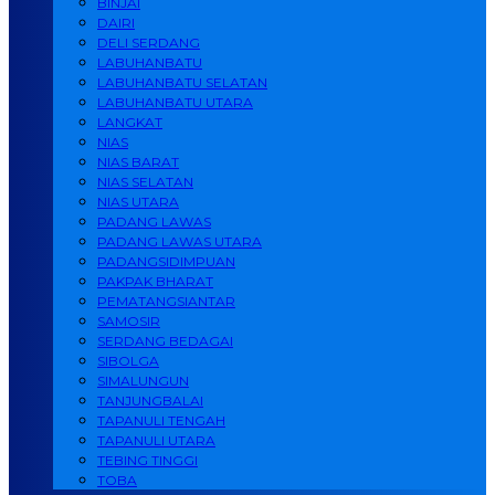
BINJAI
DAIRI
DELI SERDANG
LABUHANBATU
LABUHANBATU SELATAN
LABUHANBATU UTARA
LANGKAT
NIAS
NIAS BARAT
NIAS SELATAN
NIAS UTARA
PADANG LAWAS
PADANG LAWAS UTARA
PADANGSIDIMPUAN
PAKPAK BHARAT
PEMATANGSIANTAR
SAMOSIR
SERDANG BEDAGAI
SIBOLGA
SIMALUNGUN
TANJUNGBALAI
TAPANULI TENGAH
TAPANULI UTARA
TEBING TINGGI
TOBA