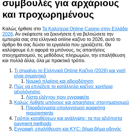
συμβουλές για αρχάριους
και προχωρημένους
Καλώς ήρθατε στο
Τα Καλύτερα Online Casino στην Ελλάδα
2026
. Αν σκέφτεστε να ξεκινήσετε ή να βελτιώσετε την
εμπειρία σας στα ελληνικά online καζίνο το 2026, αυτό το
άρθρο θα σας δώσει τα εργαλεία που χρειάζεστε. Θα
καλύψουμε ό,τι αφορά τα μπόνους, τις απαιτήσεις
στοιχηματισμού, τις μεθόδους πληρωμών, την επαλήθευση
και πολλά άλλα, όλα με πρακτικό τρόπο.
Τι σημαίνει το Ελληνικά Online Καζίνο (2026) και γιατί
είναι σημαντικό
Νομικό πλαίσιο και αδειοδότηση
Πώς να επιλέξετε το κατάλληλο καζίνο: κριτήρια
αξιολόγησης
Λίστα ελέγχου πριν εγγραφείτε
Καλώς ήρθατε μπόνους και απαιτήσεις στοιχηματισμού
Παραδείγματα υπολογισμού wagering
requirements
Τρόποι καταθέσεων και ανάληψης: τα πιο αξιόπιστα
payment methods
Εγγραφή, επαλήθευση και KYC: βήμα-βήμα οδηγός