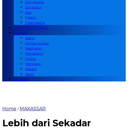
Yogyakarta
Surabaya
Bali
Medan
Palembang
HUKUM & KRIMINAL
LAINNYA
Bisnis
Pemerintahan
Kesehatan
Pendidikan
Politik
Teknologi
Wisata
Sport
Redaksi
Home
MAKASSAR
/
Lebih dari Sekadar