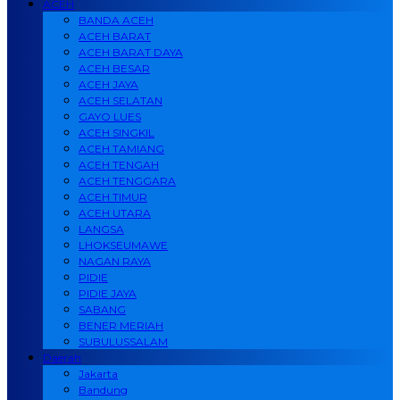
ACEH
BANDA ACEH
ACEH BARAT
ACEH BARAT DAYA
ACEH BESAR
ACEH JAYA
ACEH SELATAN
GAYO LUES
ACEH SINGKIL
ACEH TAMIANG
ACEH TENGAH
ACEH TENGGARA
ACEH TIMUR
ACEH UTARA
LANGSA
LHOKSEUMAWE
NAGAN RAYA
PIDIE
PIDIE JAYA
SABANG
BENER MERIAH
SUBULUSSALAM
Daerah
Jakarta
Bandung