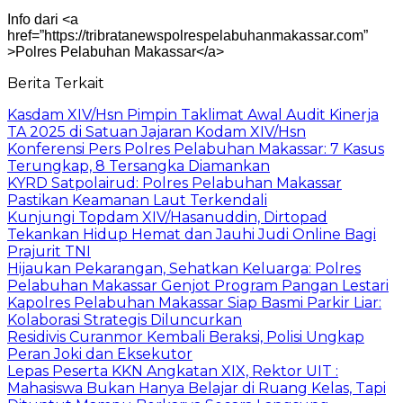
Info dari <a
href=”https://tribratanewspolrespelabuhanmakassar.com”
>Polres Pelabuhan Makassar</a>
Berita Terkait
Kasdam XIV/Hsn Pimpin Taklimat Awal Audit Kinerja
TA 2025 di Satuan Jajaran Kodam XIV/Hsn
Konferensi Pers Polres Pelabuhan Makassar: 7 Kasus
Terungkap, 8 Tersangka Diamankan
KYRD Satpolairud: Polres Pelabuhan Makassar
Pastikan Keamanan Laut Terkendali
Kunjungi Topdam XIV/Hasanuddin, Dirtopad
Tekankan Hidup Hemat dan Jauhi Judi Online Bagi
Prajurit TNI
Hijaukan Pekarangan, Sehatkan Keluarga: Polres
Pelabuhan Makassar Genjot Program Pangan Lestari
Kapolres Pelabuhan Makassar Siap Basmi Parkir Liar:
Kolaborasi Strategis Diluncurkan
Residivis Curanmor Kembali Beraksi, Polisi Ungkap
Peran Joki dan Eksekutor
Lepas Peserta KKN Angkatan XIX, Rektor UIT :
Mahasiswa Bukan Hanya Belajar di Ruang Kelas, Tapi