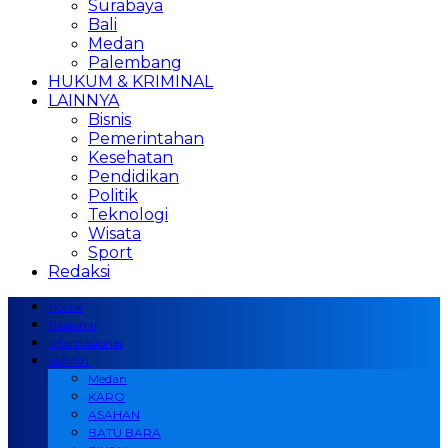
Surabaya
Bali
Medan
Palembang
HUKUM & KRIMINAL
LAINNYA
Bisnis
Pemerintahan
Kesehatan
Pendidikan
Politik
Teknologi
Wisata
Sport
Redaksi
Home
Nasional
Internasional
SUMUT
Medan
KARO
ASAHAN
BATU BARA