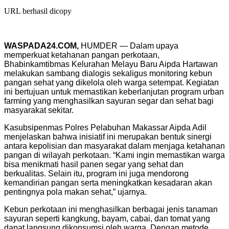
URL berhasil dicopy
WASPADA24.COM,
HUMDER — Dalam upaya
memperkuat ketahanan pangan perkotaan,
Bhabinkamtibmas Kelurahan Melayu Baru Aipda Hartawan
melakukan sambang dialogis sekaligus monitoring kebun
pangan sehat yang dikelola oleh warga setempat. Kegiatan
ini bertujuan untuk memastikan keberlanjutan program urban
farming yang menghasilkan sayuran segar dan sehat bagi
masyarakat sekitar.
Kasubsipenmas Polres Pelabuhan Makassar Aipda Adil
menjelaskan bahwa inisiatif ini merupakan bentuk sinergi
antara kepolisian dan masyarakat dalam menjaga ketahanan
pangan di wilayah perkotaan. “Kami ingin memastikan warga
bisa menikmati hasil panen segar yang sehat dan
berkualitas. Selain itu, program ini juga mendorong
kemandirian pangan serta meningkatkan kesadaran akan
pentingnya pola makan sehat,” ujarnya.
Kebun perkotaan ini menghasilkan berbagai jenis tanaman
sayuran seperti kangkung, bayam, cabai, dan tomat yang
dapat langsung dikonsumsi oleh warga. Dengan metode