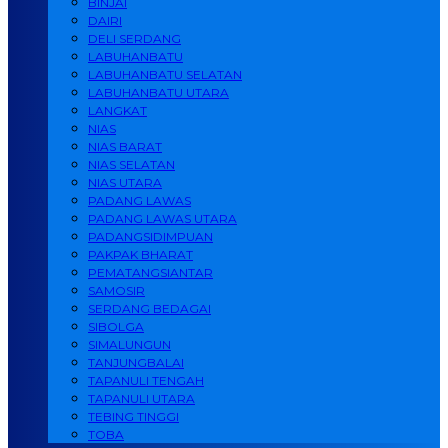
BINJAI
DAIRI
DELI SERDANG
LABUHANBATU
LABUHANBATU SELATAN
LABUHANBATU UTARA
LANGKAT
NIAS
NIAS BARAT
NIAS SELATAN
NIAS UTARA
PADANG LAWAS
PADANG LAWAS UTARA
PADANGSIDIMPUAN
PAKPAK BHARAT
PEMATANGSIANTAR
SAMOSIR
SERDANG BEDAGAI
SIBOLGA
SIMALUNGUN
TANJUNGBALAI
TAPANULI TENGAH
TAPANULI UTARA
TEBING TINGGI
TOBA