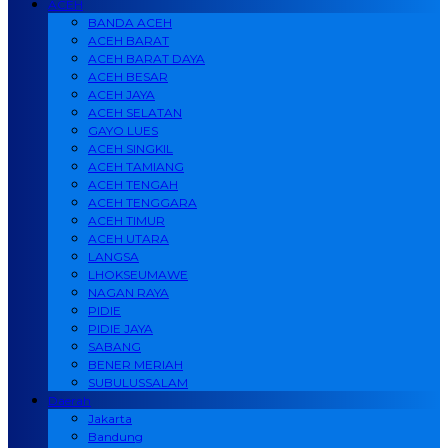
ACEH
BANDA ACEH
ACEH BARAT
ACEH BARAT DAYA
ACEH BESAR
ACEH JAYA
ACEH SELATAN
GAYO LUES
ACEH SINGKIL
ACEH TAMIANG
ACEH TENGAH
ACEH TENGGARA
ACEH TIMUR
ACEH UTARA
LANGSA
LHOKSEUMAWE
NAGAN RAYA
PIDIE
PIDIE JAYA
SABANG
BENER MERIAH
SUBULUSSALAM
Daerah
Jakarta
Bandung