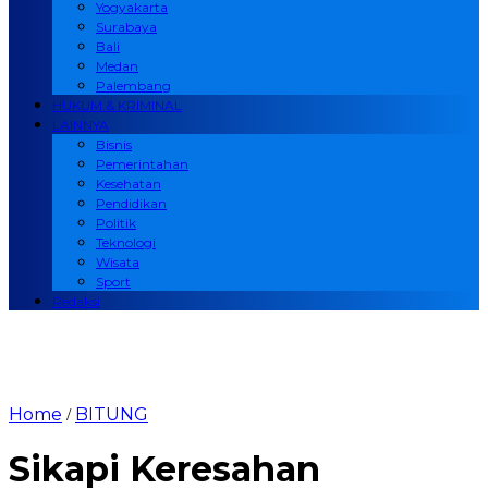
Yogyakarta
Surabaya
Bali
Medan
Palembang
HUKUM & KRIMINAL
LAINNYA
Bisnis
Pemerintahan
Kesehatan
Pendidikan
Politik
Teknologi
Wisata
Sport
Redaksi
Home
BITUNG
/
Sikapi Keresahan