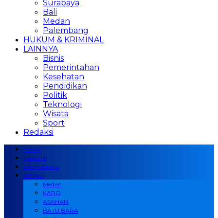
Surabaya
Bali
Medan
Palembang
HUKUM & KRIMINAL
LAINNYA
Bisnis
Pemerintahan
Kesehatan
Pendidikan
Politik
Teknologi
Wisata
Sport
Redaksi
Home
Nasional
Internasional
SUMUT
Medan
KARO
ASAHAN
BATU BARA