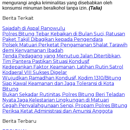
mengurangi angka kriminalitas yang disebabkan oleh
konsumsi minuman beralkohol tanpa izin.
(Talia)
Berita Terkait
​Sajadah di Aspal Ranowulu
​Polres Bitung Tebar Kebaikan di Bulan Suci, Ratusan
Paket Takjil Dibagikan kepada Pengendara
​Polsek Matuari Perketat Pengamanan Shalat Tarawih
demi Kenyamanan Ibadah
Tenda Pedagang yang Menutup Jalan Ditertibkan,
Tim Pantera Pastikan Situasi Kondusif
​Kedepankan Faktor Keamanan, Latihan Rutin Satrol
Kodaeral VIII Sukses Digelar
Wujudkan Ramadhan Kondusif, Kodim 1310/Bitung
Siap Kawal Keamanan dan Jaga Toleransi di Kota
Bitung
Bukan Sekadar Rutinitas, Polres Bitung Beri Teladan
Nyata Jaga Kelestarian Lingkungan di Matuari
Cegah Penyalahgunaan Senpi, Propam Polres Bitung
Periksa Ketat Administrasi dan Amunisi Anggota
Berita Terbaru